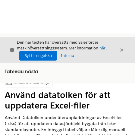
Den här texten har översatts med Salesforces
maskinöversättningssystem. Mer information
här
.
Stäng
Stäng
Stäng
Byt till engelska
Inte nu
Tableau nästa
Innehållsförteckningar
Visa innehållsförteckning
Använd datatolken för att
uppdatera Excel-filer
Använd Datatolken under återuppladdningar av Excel-filer
(.xlsx) för att uppdatera datasjöobjekt byggda från icke-
standardlayouter. En inbyggd tabellväljare låter dig manuellt