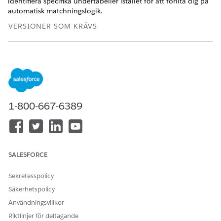
identifiera specifika undertabeller istället för att förlita dig på
automatisk matchningslogik.
VERSIONER SOM KRÄVS
Visa versioner som stöds.
ANVÄNDARBEHÖRIGHETER SOM KRÄVS
Ladda upp data till Tableau
Behörighetsuppsättningen
Nästa:
Tableau Unmetered
1-800-667-6389
Platform Analyst eller
Tableau Next Platform
Analyst
Öppna till Datasjöobjektet för den tabell du vill
SALESFORCE
uppdatera.
Klicka på
Ersätt data...
Sekretesspolicy
Klicka på
Ladda upp fil
och välj din uppdaterade Excel-fil.
Starta datatolken genom att klicka på
Kör
.
Säkerhetspolicy
Användningsvillkor
Riktlinjer för deltagande