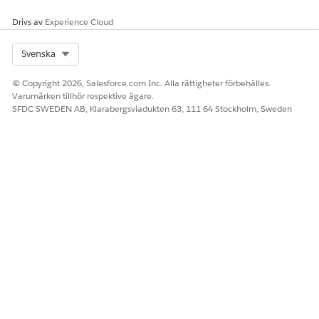
Berätta för oss vad vi kan förbättra!
Drivs av
Experience Cloud
Ja
Nej
Select Org
Svenska
© Copyright 2026, Salesforce.com Inc. Alla rättigheter förbehålles.
Varumärken tillhör respektive ägare.
SFDC SWEDEN AB, Klarabergsviadukten 63, 111 64 Stockholm, Sweden