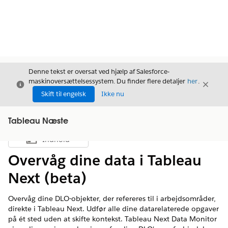
Denne tekst er oversat ved hjælp af Salesforce-
maskinoversættelsessystem. Du finder flere detaljer
her
.
Luk
Luk
Luk
Skift til engelsk
Ikke nu
Tableau Næste
Indhold
Vis indholdsfortegnelse
Overvåg dine data i Tableau
Next (beta)
Overvåg dine DLO-objekter, der refereres til i arbejdsområder,
direkte i Tableau Next. Udfør alle dine datarelaterede opgaver
på ét sted uden at skifte kontekst. Tableau Next Data Monitor