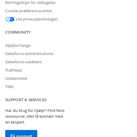
Retningslinjer for deltagelse
tilladelsessættet Data Cloud-
bruger
Cookie-præferencecenter
Uw privacybeslissingen
COMMUNITY
AppExchange
Alle brugere med de korrekte tilladelser kan se
BEMÆRK
Data Monitor. Synligheden af dataobjekter og forbindelser
Salesforce-administratorer
er begrænset til brugeradgang til aktivtyperne og
Salesforce-udviklere
individuelle aktiver. Hvis du ønsker yderligere oplysninger,
Trailhead
kan du se
Datakørsel og deling i Tableau Next
.
Uddannelse
Tillid
Det er kun dataaktiver, der refereres til i Tableau Next-
arbejdsområder, der er synlige i Data Monitor.
SUPPORT & SERVICES
Fra Tableau Næste skal du klikke på
Dataovervågning
.
Har du brug for hjælp? Find flere
ressourcer, eller få kontakt med
en ekspert.
Få support