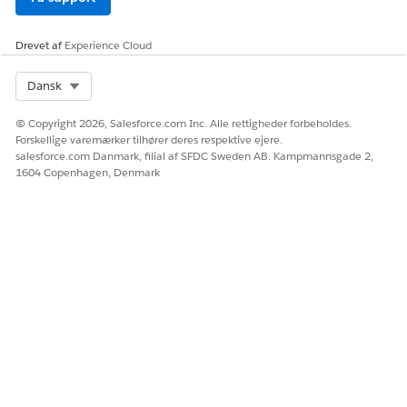
Drevet af
Experience Cloud
Select Org
Dansk
© Copyright 2026, Salesforce.com Inc. Alle rettigheder forbeholdes.
Forskellige varemærker tilhører deres respektive ejere.
salesforce.com Danmark, filial af SFDC Sweden AB. Kampmannsgade 2,
1604 Copenhagen, Denmark
Standardvisningen er Dataobjekter, der viser dine DLO-
detaljer.