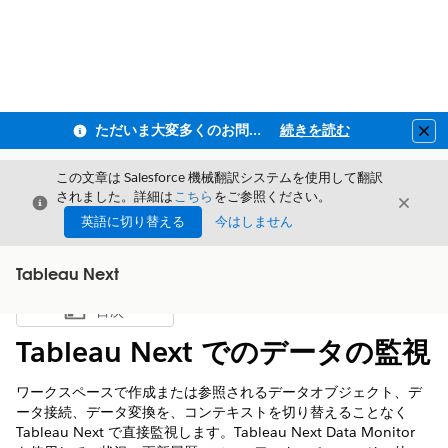
ただいま大変多くのお問い合わせをいただいており、ご連絡までにお時間を頂戴しております
続きを読む
Clo
この文章は Salesforce 機械翻訳システムを使用して翻訳
されました。詳細は
こちら
をご参照ください。
閉じる
閉じ
閉じる
英語に切り替える
今はしません
Tableau Next
目次
目次を表示
Tableau Next でのデータの監視
ワークスペースで作成または参照されるデータオブジェクト、デ
ータ接続、データ変換を、コンテキストを切り替えることなく
Tableau Next で直接監視します。Tableau Next Data Monitor