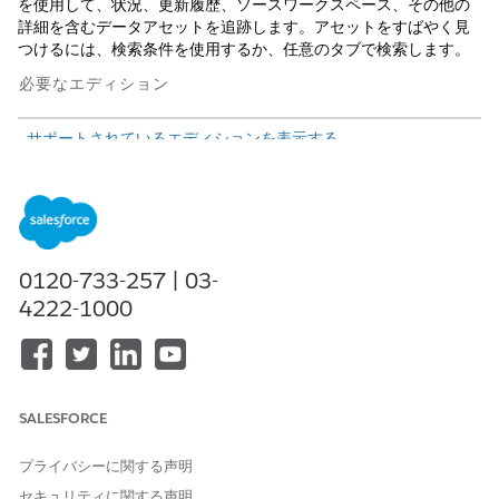
を使用して、状況、更新履歴、ソースワークスペース、その他の
詳細を含むデータアセットを追跡します。アセットをすばやく見
つけるには、検索条件を使用するか、任意のタブで検索します。
必要なエディション
サポートされているエディションを表示する。
必要なユーザー権限
データモニターを表示する
「Tableau Unmetered
Consumer」または「Tableau
Next Consumer Self-
0120-733-257 | 03-
Service」権限セットおよび
4222-1000
「Data Cloud User」権限セッ
ト
SALESFORCE
プライバシーに関する声明
適切な権限を持つすべてのユーザーがデータモニターを表
メモ
示できます。ユーザーは、アクセス権を持つアセットタイプと
セキュリティに関する声明