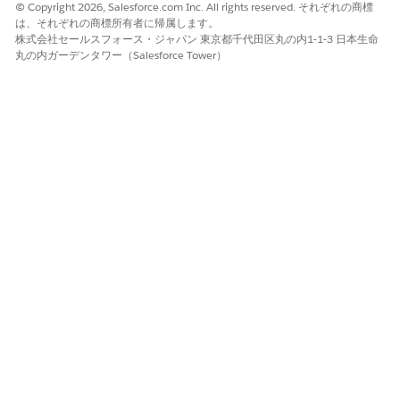
© Copyright 2026, Salesforce.com Inc. All rights reserved. それぞれの商標
は、それぞれの商標所有者に帰属します。
株式会社セールスフォース・ジャパン 東京都千代田区丸の内1-1-3 日本生命
丸の内ガーデンタワー（Salesforce Tower）
デフォルトビューは、データレークオブジェクト (DLO) の詳
細を表示するデータオブジェクトです。
DLO の詳細を表示したり、履歴を更新したり、DLO を開
いたりするには、アクションメニュー
を使用します。
コネクタ種別、接続名、状況、最終実行状況などでオブジ
ェクトを絞り込みます。ワークスペースまたはコネクタで
リストを絞り込むか、特定のテキストを使用して検索しま