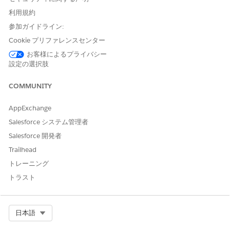
個々のアセットのデータオブジェクトと接続のみを表示できま
利用規約
す。詳細については、「
Data Governance and Sharing in
参加ガイドライン:
Tableau Next
」を参照してください。
Cookie プリファレンスセンター
お客様によるプライバシー
Tableau Next ワークスペースで参照されているデータアセットの
設定の選択肢
みがデータモニターに表示されます。
[Tableau Next] で、[
Data Monitor]
をクリックします。
COMMUNITY
AppExchange
Salesforce システム管理者
Salesforce 開発者
Trailhead
トレーニング
トラスト
Select Org
日本語