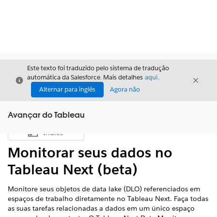
Este texto foi traduzido pelo sistema de tradução
automática da Salesforce. Mais detalhes
aqui
.
Fechar
Fecha
Fechar
Alternar para inglês
Agora não
Avançar do Tableau
Índice
Mostrar índice
Monitorar seus dados no
Tableau Next (beta)
Monitore seus objetos de data lake (DLO) referenciados em
espaços de trabalho diretamente no Tableau Next. Faça todas
as suas tarefas relacionadas a dados em um único espaço