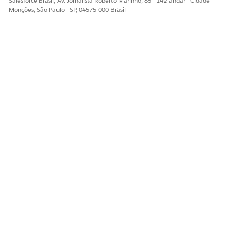
Salesforce Brasil, Av. Jornalista Roberto Marinho, 85 - 14º andar - Cidade
Monções, São Paulo - SP, 04575-000 Brasil
A visualização padrão é Objetos de dados, exibindo os
detalhes do DLO.