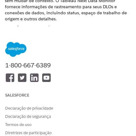
sem mudar de contexto. O Tableau Next Data Monitor
fornece informações de rastreamento para seus DLOs e
conexões de dados, incluindo status, espaço de trabalho de
origem e outros detalhes.
EDIÇÕES OBRIGATÓRIAS
1-800-667-6389
O Tableau Next Data Monitor é um serviço piloto ou
NOTA
beta que está sujeito aos Termos de serviços beta em
Acordos - Salesforce.com
ou um Contrato piloto unificado
escrito, se executado pelo Cliente, e aos termos aplicáveis
no
Diretório de termos de produto
. O uso desse serviço
SALESFORCE
piloto ou beta fica a critério exclusivo do Cliente.
Declaração de privacidade
Declaração de segurança
PERMISSÕES DE USUÁRIO NECESSÁRIAS
Termos de uso
Para visualizar o Monitor de
Conjunto de permissões de
Diretrizes de participação
dados
Consumidor não medido do