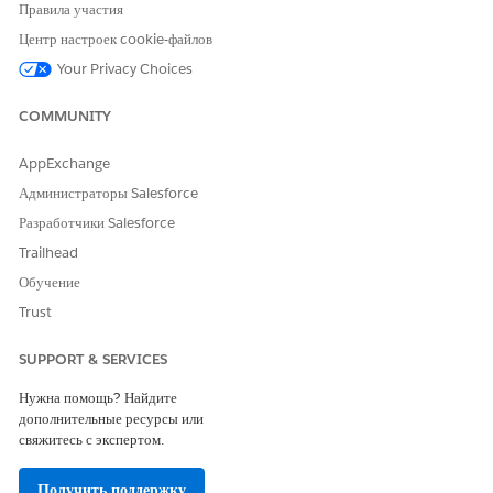
Отслеживание данных доступно всем
ПРИМЕЧАНИЕ
Правила участия
пользователям с соответствующими полномочиями.
Центр настроек cookie-файлов
Пользователи могут просматривать только объекты данных и
Your Privacy Choices
подключения для типов активов и отдельных активов, к которым
у них есть полномочие. Дополнительную информацию см. в
COMMUNITY
разделе «
Управление данными и общий доступ в Tableau
Next
».
AppExchange
Администраторы Salesforce
В мониторинге данных отображаются только активы данных, на
Разработчики Salesforce
которые ссылается Tableau Next.
Trailhead
В Tableau Next нажмите «
Отслеживание данных
».
Обучение
Trust
SUPPORT & SERVICES
Нужна помощь? Найдите
дополнительные ресурсы или
свяжитесь с экспертом.
Получить поддержку