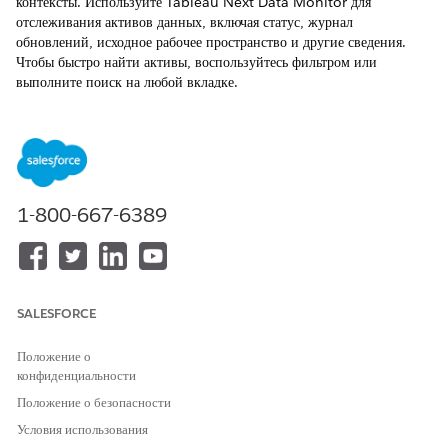
контексты. Используйте Tableau Next Data Monitor для
отслеживания активов данных, включая статус, журнал
обновлений, исходное рабочее пространство и другие сведения.
Чтобы быстро найти активы, воспользуйтесь фильтром или
выполните поиск на любой вкладке.
ТРЕБУЕМЫЕ ВЕРСИИ
Просмотр поддерживаемых версий.
ТРЕБУЕМЫЕ ПОЛНОМОЧИЯ ПОЛЬЗОВАТЕЛЯ
1-800-667-6389
Для просмотра мониторинга
Набор полномочий
данных
«Неучтенный потребитель
Tableau» или «Потребитель
Tableau Next» и набор
SALESFORCE
полномочий пользователя
Data Cloud
Положение о
конфиденциальности
Положение о безопасности
Условия использования