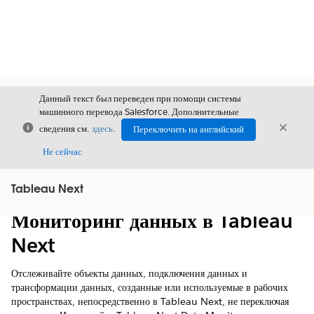
Данный текст был переведен при помощи системы
машинного перевода Salesforce. Дополнительные
Закрыть
Закры
сведения см.
здесь
.
Переключить на английский
Закрыт
Не сейчас
Tableau Next
Содержание
Показать содержание
Мониторинг данных в Tableau
Next
Отслеживайте объекты данных, подключения данных и
трансформации данных, созданные или используемые в рабочих
пространствах, непосредственно в Tableau Next, не переключая