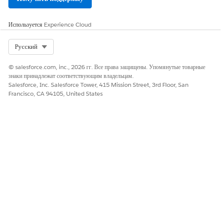
Используется
Experience Cloud
Select Org
Русский
© salesforce.com, inc., 2026 гг. Все права защищены. Упомянутые товарные
знаки принадлежат соответствующим владельцам.
Salesforce, Inc. Salesforce Tower, 415 Mission Street, 3rd Floor, San
Francisco, CA 94105, United States
По умолчанию отображаются объекты данных, содержащие
сведения об объекте озера данных (DLO).
Для просмотра сведений об ООД, обновления журнала или