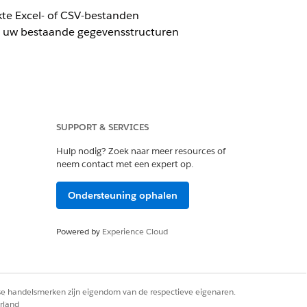
te Excel- of CSV-bestanden
ft uw bestaande gegevensstructuren
SUPPORT & SERVICES
Hulp nodig? Zoek naar meer resources of
etered Platform Analyst of Tableau
neem contact met een expert op.
Ondersteuning ophalen
gsmethode te selecteren op basis
oaden
voor meer informatie.
Powered by
Experience Cloud
rse handelsmerken zijn eigendom van de respectieve eigenaren.
rland