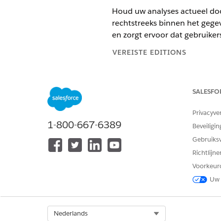
Houd uw analyses actueel do
rechtstreeks binnen het gege
en zorgt ervoor dat gebruiker
VEREISTE EDITIONS
Ondersteunde editions weergev
SALESFO
Privacyve
Gegevens uploaden naar Tablea
1-800-667-6389
Beveiligin
Gebruiks
Tableau Next optimaliseert a
Richtlijn
van bestandsgrootte en kolo
Voorkeur
Open het gegevens-lakeobject 
Uw 
Klik op
Gegevens vervangen..
Klik op
Bestand uploaden
en 
Select Org
Nederlands