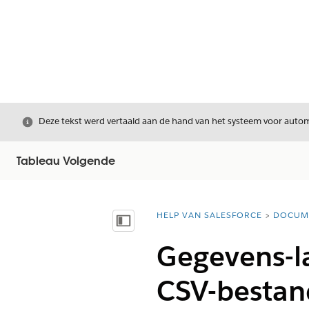
Sluiten
Deze tekst werd vertaald aan de hand van het systeem voor automa
Tableau Volgende
HELP VAN SALESFORCE
DOCUM
U bent hier:
Inhoudsopgave weergeven
Gegevens-l
CSV-bestan