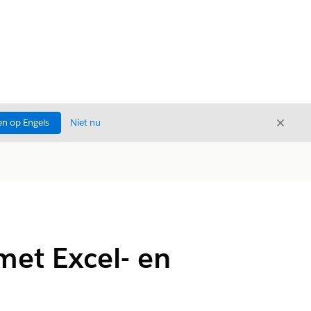
Sluite
n op Engels
Niet nu
Sluiten
met Excel- en