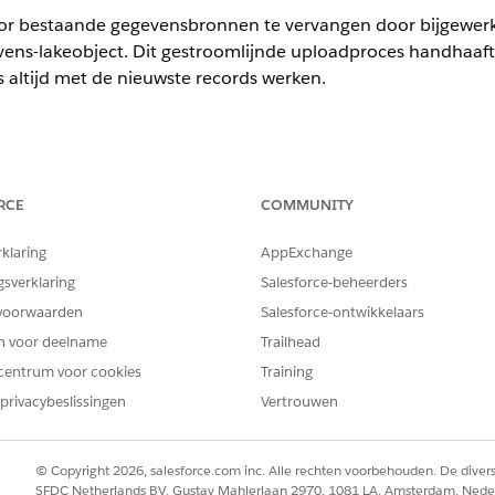
or bestaande gegevensbronnen te vervangen door bijgewerk
vens-lakeobject. Dit gestroomlijnde uploadproces handhaa
s altijd met de nieuwste records werken.
en.
RCE
COMMUNITY
VEREISTE GEBRUIKERSMACHTIGINGEN
rklaring
AppExchange
u Next:
Machtigingenset
Tableau Unm
gsverklaring
Salesforce-beheerders
Next Platform Analyst
voorwaarden
Salesforce-ontwikkelaars
utomatisch de prestaties door de meest efficiënte verwerkin
en voor deelname
Trailhead
mmen. Zie Verwerkingsmodi en limieten voor
bestanden upl
centrum voor cookies
Training
voor de tabel die u wilt bijwerken.
privacybeslissingen
Vertrouwen
.
selecteer uw bijgewerkte Excel- of CSV-bestand.
© Copyright 2026, salesforce.com inc. Alle rechten voorbehouden. De dive
SFDC Netherlands BV, Gustav Mahlerlaan 2970, 1081 LA, Amsterdam, Nede