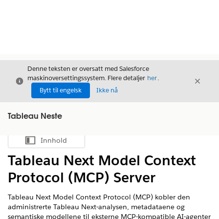
Denne teksten er oversatt med Salesforce
maskinoversettingssystem. Flere detaljer
her
.
Avslutt
Avslut
Avslutt
Bytt til engelsk
Ikke nå
Tableau Neste
Innhold
Vis innholdsfortegnelse
Tableau Next Model Context
Protocol (MCP) Server
Tableau Next Model Context Protocol (MCP) kobler den
administrerte Tableau Next-analysen, metadataene og
semantiske modellene til eksterne MCP-kompatible AI-agenter