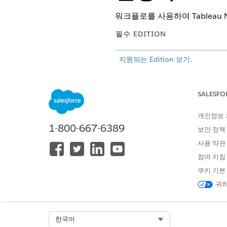
워크플로를 사용하여 Tableau Nex
필수 EDITION
지원되는 Edition 보기.
SALESFO
MCP 서버 추가:
개인정보
Tableau Next MCP Ser
1-800-667-6389
보안 정책
기능 활성화: 컨시어지: Salesfor
사용 약관
참여 지침
다음 사항도 참조:
쿠키 기본
Salesforce 도움말: 에이전트 
귀하
서비스 에이전트 Analytics 
1단계: Salesforce 설정에서 
Select Org
한국어