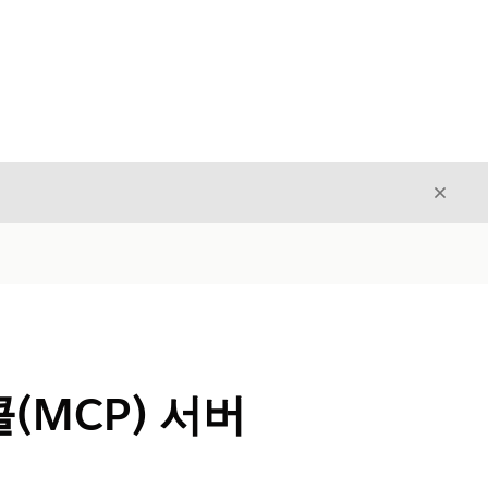
닫기
닫기
콜(MCP) 서버