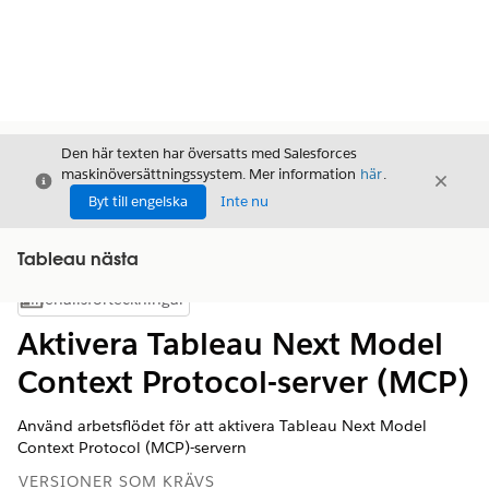
Den här texten har översatts med Salesforces
maskinöversättningssystem. Mer information
här
.
Stäng
Stäng
Stäng
Byt till engelska
Inte nu
Tableau nästa
Innehållsförteckningar
Visa innehållsförteckning
Aktivera Tableau Next Model
Context Protocol-server (MCP)
Använd arbetsflödet för att aktivera Tableau Next Model
Context Protocol (MCP)-servern
VERSIONER SOM KRÄVS