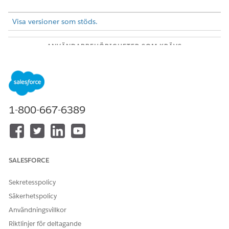
Visa versioner som stöds.
ANVÄNDARBEHÖRIGHETER SOM KRÄVS
Lägga till MCP-servrar:
Tableau Next-administratör
För att använda Tableau Next MCP Server måste din miljö
uppfylla dessa krav:
1-800-667-6389
Funktionsaktivering: Concierge: Frågor och svar om
Analytics aktiverat i din Salesforce-organisation för att
använda verktyget query_semantic_data.
SE ÄVEN:
SALESFORCE
Salesforce-hjälpen: Agent Analytics
Konfigurera den semantiska modellen och måtten för
Sekretesspolicy
serviceagent Analytics
Säkerhetspolicy
Användningsvillkor
Steg 1: Konfigurera MCP i Salesforce-inställningar
Riktlinjer för deltagande