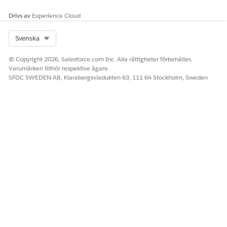
tillhandahålls av servern.
Drivs av
Experience Cloud
Exempeluppmaning
:
Select Org
Svenska
Ställ en fråga om dina data både från AI-klienten och från
Concierge med Salesforces användargränssnitt.
© Copyright 2026, Salesforce.com Inc. Alla rättigheter förbehålles.
Utom resultat
Varumärken tillhör respektive ägare.
:
SFDC SWEDEN AB, Klarabergsviadukten 63, 111 64 Stockholm, Sweden
Du bör få samma svar på den frågan från Concierge och
AI-klienten
LÖSTE DENNA ARTIKEL DITT PROBLEM?
Berätta för oss vad vi kan förbättra!
Ja
Nej