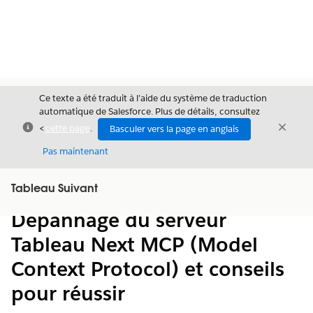
Ce texte a été traduit à l’aide du système de traduction
automatique de Salesforce. Plus de détails, consultez
Fermer
Ferme
<
cette page
.
Basculer vers la page en anglais
Fermer
Pas maintenant
Table des
Tableau Suivant
Afficher la table des matières
matières
Dépannage du serveur
Tableau Next MCP (Model
Context Protocol) et conseils
pour réussir