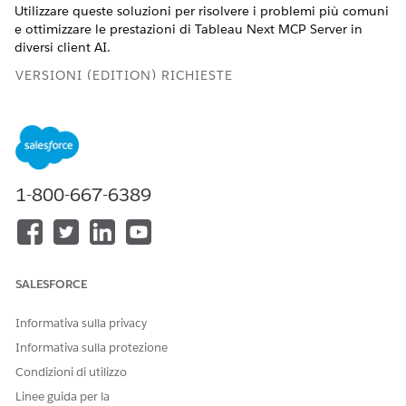
Utilizzare queste soluzioni per risolvere i problemi più comuni
e ottimizzare le prestazioni di Tableau Next MCP Server in
diversi client AI.
VERSIONI (EDITION) RICHIESTE
Visualizzare le versioni supportate.
Problemi generali di connettività
1-800-667-6389
La connessione al server non riesce:
Eseguire il comando
iniziale che connette i client AI (come ChatGPT o Claude)
al server Tableau Next MCP e verificare che la connessione
sia riuscita.
Claude Disconnessioni:
Gli aggiornamenti della
SALESFORCE
configurazione o l'inattività di Claude per alcune ore
possono causare la disconnessione della sessione gestita
Informativa sulla privacy
dal server Tableau Next MCP. Per risolvere il problema,
Informativa sulla protezione
uscire e riaprire Claude. Se il problema persiste, fare clic
su "Cerca e strumenti", selezionare "Gestisci connettori" e
Condizioni di utilizzo
riconnettere il connettore personalizzato Tableau Next
Linee guida per la
MCP.