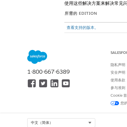
使用这些解决方案来解决常见问题，并优
所需的 EDITION
查看支持的版本。
一般连接问题
SALESFO
服务器连接失败：
运行将 AI 客
Claude 断开连接：
更新配置或与 
隐私声明
并重新打开 Claude。如果问题
1-800-667-6389
安全声明
AI 客户端的优化（ChatGPT、Cl
使用条款
参与准则
性能预期：
请注意，Claude 
Cookie
服务器的连接。例如，Claude De
上下文检索：
如果客服人员需要查找
您
停止 Claude 工具提示：
如果 
限更改为“始终允许”。请确保
Select Org
中文（简体）