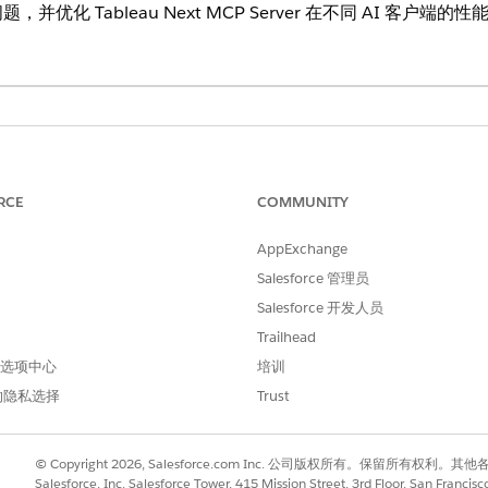
化 Tableau Next MCP Server 在不同 AI 客户端的性
RCE
COMMUNITY
户端(例如 ChatGPT 或 Claude)连接到 Tableau Next MCP 服
Claude 的几个小时不活动，都可能导致 Tableau Next MCP Se
AppExchange
仍然存在，请单击“搜索和工具”，选择“管理连接器”，然后重新连接 Tableau
Salesforce 管理员
aude、Cursor）
Salesforce 开发人员
Trailhead
Desktop 等 AI 客户端的响应时间可能会有所不同，这取决于特定的 AI 客
 首选项中心
培训
sktop 生成答案可能需要一分钟，而 native Agentforce 要快得多，通常
命名业务度量或 KPI，而不是原始字段，则提示使用 list_semantic_mod
的隐私选择
Trust
Claude 在运行工具之前一直要求您批准，请导航到“管理连接器”设置页面，编辑
您不会关闭需要手动批准的工具的通知。
数据和工具访问
© Copyright 2026, Salesforce.com Inc. 公司版权所有。保留所
Salesforce, Inc. Salesforce Tower, 415 Mission Street, 3rd Floor, San Francis