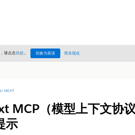
情，请点击
此处
。
切换为英语
而非现在
U NEXT
 Next MCP（模型上下文
提示