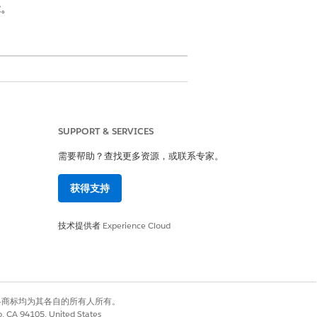
能。
SUPPORT & SERVICES
务器的初始命令，并确认连接成功。
rver 管理的会话断开连接。要解决此问题，退出
需要帮助？查找更多资源，或联系专家。
 Next MCP 自定义连接器。
获得支持
技术提供者
Experience Cloud
户端、使用的模型以及通过 HTTPS 与 MCP
快 10-20 倍。
el_metrics 工具。
 Tab-next-mcp 连接器，并将工具权
有权利。其他各商标均为其各自的所有人所有。
co, CA 94105, United States