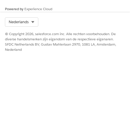
meerdere,
eenvoudiger
Powered by
Experience Cloud
e vragen om
belangrijke
Select Org
Nederlands
informatie
op te halen
© Copyright 2026, salesforce.com inc. Alle rechten voorbehouden. De
en diep na
diverse handelsmerken zijn eigendom van de respectieve eigenaren.
te denken
SFDC Netherlands BV, Gustav Mahlerlaan 2970, 1081 LA, Amsterdam,
over de
Nederland
klant.
Gebruik deze
tool niet
voor het
ontdekken
van
metagegeve
ns.
list_dashbo
Tableau
Items met id,
U hebt
ards
Next-
naam/label,
dashboard-
dashboards
werkruimte
ID's nodig of
optellen
die eigenaar
om door
(alleen
is (id/naam),
dashboards
metagegeve
lastModified
te bladeren