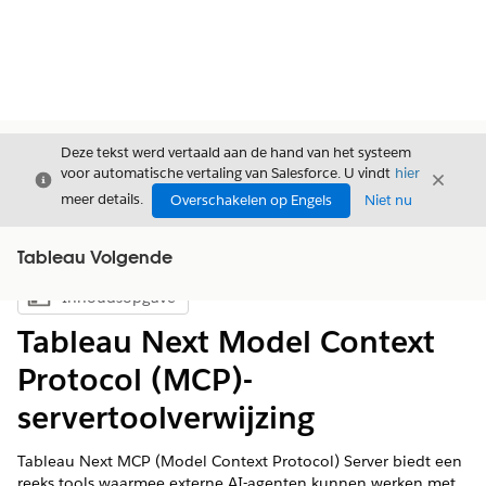
Deze tekst werd vertaald aan de hand van het systeem
voor automatische vertaling van Salesforce. U vindt
hier
Sluiten
Sluite
Sluiten
meer details.
Overschakelen op Engels
Niet nu
Tableau Volgende
Inhoudsopgave
Inhoudsopgave weergeven
Tableau Next Model Context
Protocol (MCP)-
servertoolverwijzing
Tableau Next MCP (Model Context Protocol) Server biedt een
reeks tools waarmee externe AI-agenten kunnen werken met