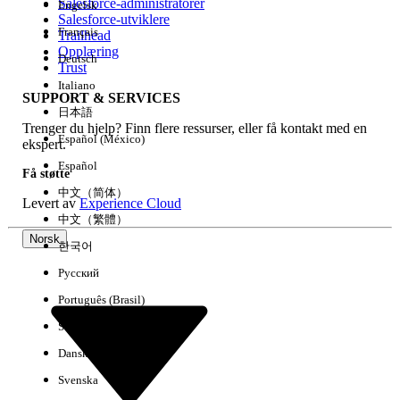
Salesforce-administratorer
Engelsk
Salesforce-utviklere
Français
Trailhead
Erfaring
Opplæring
Deutsch
Trust
Italiano
SUPPORT & SERVICES
日本語
Trenger du hjelp? Finn flere ressurser, eller få kontakt med en
Fjern alle
Utført
Español (México)
ekspert.
Español
Få støtte
中文（简体）
Levert av
Experience Cloud
中文（繁體）
Norsk
한국어
Русский
Português (Brasil)
Suomi
Dansk
Svenska