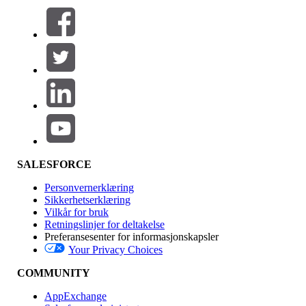
Filtrer etter (0)
VELG FILTRE
Legg til
Produktområde
Funksjonsinnvirkning
SALESFORCE
Personvernerklæring
Sikkerhetserklæring
Vilkår for bruk
Retningslinjer for deltakelse
Preferansesenter for informasjonskapsler
Your Privacy Choices
Utgave
COMMUNITY
AppExchange