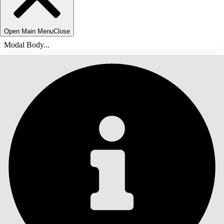
Open Main Menu
Close
Modal Body...
INNHOLD
Søk
Vis innholdsfortegnelse
Innhold