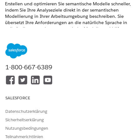
Erstellen und optimieren Sie semantische Modelle schneller,
indem Sie Ihre Analyseziele direkt in der semantischen
Modellierung in Ihrer Arbeitsumgebung beschreiben. Sie
übersetzt Ihre Anforderungen an die natürliche Sprache in
vollständig zugeordnete semantische Modelle und hilft
Ihnen, vorhandene Modelle zu verfeinern. Das Tool
durchsucht automatisch Ihre aktiven Arbeitsumgebungen, um
relevante Datenobjekte zu finden, Beziehungen zu erstellen
und berechnete Feldformeln zu generieren. Dies beschleunigt
Ihre Zeit bis zu Statistiken und beseitigt herkömmliche
1-800-667-6389
Reibungen. So können erfahrene Modellierer und weniger
erfahrene Benutzer semantische Modelle ohne manuelle
Konfiguration erstellen und optimieren. Außerdem können
Sie alle ausgewählten Datenobjekte und Formeln überprüfen
und anpassen, bevor Sie das semantische Modell generieren.
SALESFORCE
ERFORDERLICHE EDITIONEN
Datenschutzerklärung
Unterstützte Editionen anzeigen.
Sicherheitserklärung
Nutzungsbedingungen
Teilnahmerichtlinien