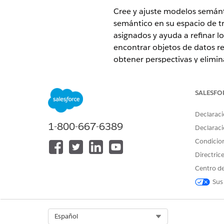
Cree y ajuste modelos semánt
semántico en su espacio de t
asignados y ayuda a refinar l
encontrar objetos de datos re
obtener perspectivas y elimi
expertos a crear y refinar mo
de datos y fórmulas seleccio
SALESFO
EDICIONES NECESARIAS
Declaraci
1-800-667-6389
Ver ediciones compatibles.
Declaraci
Condicio
Directric
NOTA
Modelado semántico e
Centro de
Salesforce.com
o un 
Sus
Directorio de condi
Select Org
Español
Modelado semántico simplific