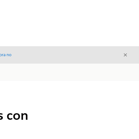
Cerrar
ora no
Cerrar
s con