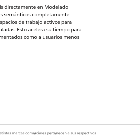
isis directamente en Modelado
elos semánticos completamente
spacios de trabajo activos para
uladas. Esto acelera su tiempo para
erimentados como a usuarios menos
visar y ajustar todos los objetos
es de servicios beta en
Acuerdos -
s condiciones aplicables en el
la única discreción del Cliente.
istintas marcas comerciales pertenecen a sus respectivos