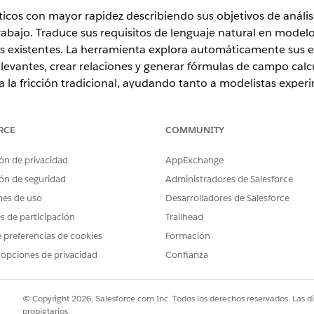
icos con mayor rapidez describiendo sus objetivos de anál
rabajo. Traduce sus requisitos de lenguaje natural en mod
os existentes. La herramienta explora automáticamente sus e
levantes, crear relaciones y generar fórmulas de campo calc
na la fricción tradicional, ayudando tanto a modelistas exp
delos semánticos sin configuración manual. Además, puede re
nados antes de generar el modelo semántico.
RCE
COMMUNITY
ón de privacidad
AppExchange
ón de seguridad
Administradores de Salesforce
nes de uso
Desarrolladores de Salesforce
es de participación
Trailhead
s un servicio piloto o beta que está sujeto a las Condicion
 preferencias de cookies
Formación
Acuerdo piloto unificado escrito si lo ejecuta el Cliente, y la
 opciones de privacidad
Confianza
ciones
de productos. El uso de este servicio piloto o beta es a 
© Copyright 2026, Salesforce.com Inc. Todos los derechos reservados. Las d
a su flujo de trabajo proporcionando:
propietarios.