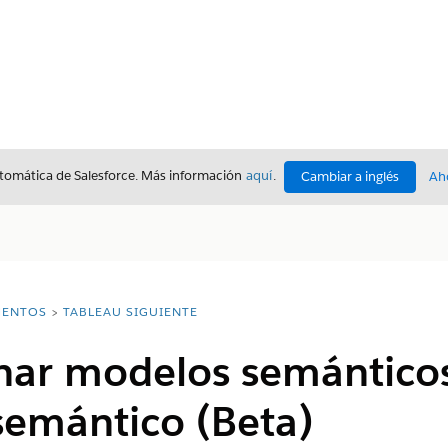
utomática de Salesforce. Más información
aquí
.
Cambiar a inglés
Ah
ENTOS
TABLEAU SIGUIENTE
inar modelos semántico
emántico (Beta)