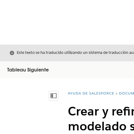
Cerrar
Este texto se ha traducido utilizando un sistema de traducción a
Tableau Siguiente
AYUDA DE SALESFORCE
DOCUM
Usted está aquí:
Mostrar índice de materias
Crear y ref
modelado s