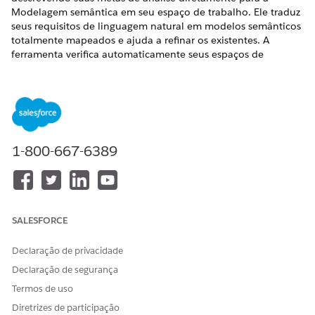
Modelagem semântica em seu espaço de trabalho. Ele traduz
seus requisitos de linguagem natural em modelos semânticos
totalmente mapeados e ajuda a refinar os existentes. A
ferramenta verifica automaticamente seus espaços de
trabalho ativos para localizar objetos de dados relevantes,
criar relacionamentos e gerar fórmulas de campo calculadas.
Isso acelera seu tempo para percepções e elimina o atrito
tradicional, ajudando modeladores experientes e usuários
menos experientes a criar e refinar modelos semânticos sem
configuração manual. Além disso, você pode revisar e ajustar
1-800-667-6389
todos os objetos de dados selecionados e fórmulas antes de
gerar o modelo semântico.
EDIÇÕES OBRIGATÓRIAS
SALESFORCE
Exibir edições com suporte.
Declaração de privacidade
Declaração de segurança
Termos de uso
NOTA
Diretrizes de participação