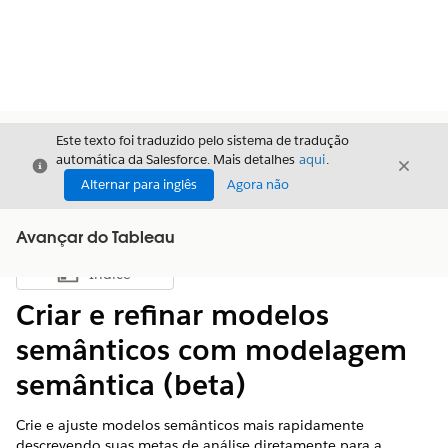
Este texto foi traduzido pelo sistema de tradução
automática da Salesforce. Mais detalhes
aqui
.
Fechar
Fecha
Fechar
Alternar para inglês
Agora não
Avançar do Tableau
Índice
Mostrar índice
Criar e refinar modelos
semânticos com modelagem
semântica (beta)
Crie e ajuste modelos semânticos mais rapidamente
descrevendo suas metas de análise diretamente para a