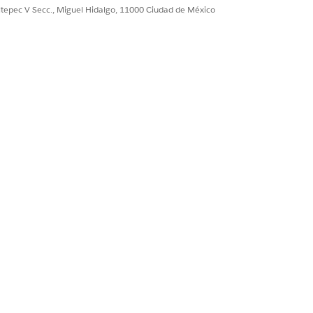
ultepec V Secc., Miguel Hidalgo, 11000 Ciudad de México
 el campo calculado de ingresos
ara realizar un seguimiento de
o solicite cambiar los objetos de
s disponibles. Puede cambiar las
to, haga clic en Continuar para volver a
solicitud.
rla así.
Sí
No