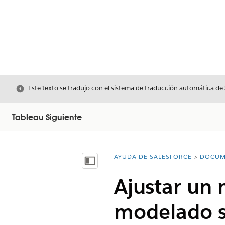
Cerrar
Este texto se tradujo con el sistema de traducción automática de
Tableau Siguiente
AYUDA DE SALESFORCE
DOCUM
Usted está aquí:
Mostrar índice de materias
Ajustar un
modelado s