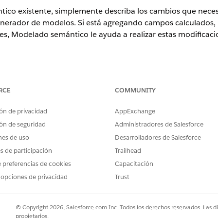
tico existente, simplemente describa los cambios que neces
nerador de modelos. Si está agregando campos calculados, 
es, Modelado semántico le ayuda a realizar estas modificacio
RCE
COMMUNITY
ón de privacidad
AppExchange
s un servicio piloto o beta que está sujeto a las Condicion
ón de seguridad
Acuerdo piloto unificado escrito si lo ejecuta el Cliente, y la
Administradores de Salesforce
ciones
de productos. El uso de este servicio piloto o beta es b
nes de uso
Desarrolladores de Salesforce
es de participación
Trailhead
istente en el Generador semántico.
 preferencias de cookies
Capacitación
rce en la esquina superior derecha. El panel lateral Modelado semá
 opciones de privacidad
Trust
lado semántico implementado desde su lista de asistentes activos
ique o actualice su modelo describiendo un cambio estructural o u
muestran algunos ejemplos:
© Copyright 2026, Salesforce.com Inc. Todos los derechos reservados. Las d
lado preguntando
"Agregar un campo calculado para ventas m
propietarios.