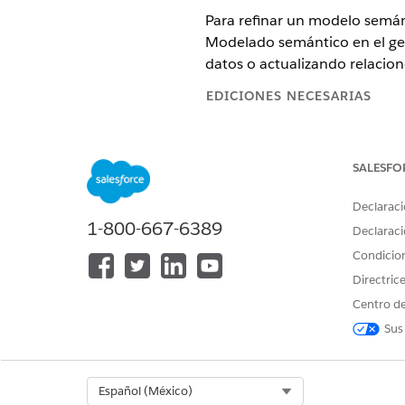
Para refinar un modelo semán
Modelado semántico en el ge
datos o actualizando relacion
EDICIONES NECESARIAS
Ver ediciones admitidas.
SALESFO
NOTA
Declaraci
Modelado semántico e
1-800-667-6389
Salesforce.com
Declaraci
o un 
Directorio de condi
Condicio
Directric
Abra su modelo semántico ex
Centro de
Haga clic en el icono Agentfo
Sus
Seleccione el agente de Mode
Solicite al agente que modif
formato. A continuación se 
Select Org
Español (México)
Agregue un campo calcu