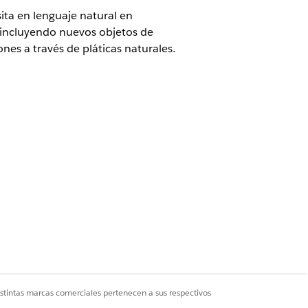
ita en lenguaje natural en
incluyendo nuevos objetos de
nes a través de pláticas naturales.
es de servicios beta en
Acuerdos -
s condiciones aplicables en el
ajo la única discreción del Cliente.
ntico se abre.
.
na incorporación de campo en texto sin
istintas marcas comerciales pertenecen a sus respectivos
.
edias por familia de productos"