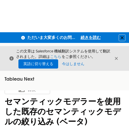
ただいま大変多くのお問い合わせをいただいており、ご連絡までにお時間を頂戴しております
続きを読む
Clo
この文章は Salesforce 機械翻訳システムを使用して翻訳
されました。詳細は
こちら
をご参照ください。
閉じる
閉じ
閉じる
英語に切り替える
今はしません
Tableau Next
目次
目次を表示
セマンティックモデラーを使用
した既存のセマンティックモデ
ルの絞り込み (ベータ)