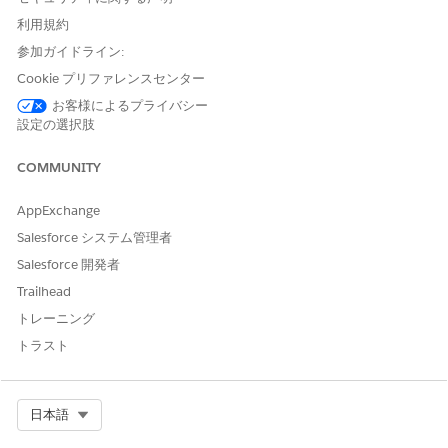
セマンティックビルダーで既存のセマンティックモデルを開き
利用規約
ます。
参加ガイドライン:
右上隅にある Agentforce アイコンをクリックします。セマン
Cookie プリファレンスセンター
ティックモデラーサイドパネルが開きます。
有効なアシスタントリストからリリース済みのセマンティック
お客様によるプライバシー
モデラーエージェントを選択します。
設定の選択肢
構造の変更や項目の追加をプレーンテキストで記述して、モデ
ルを変更または更新するようにエージェントに依頼します。次
COMMUNITY
に、いくつか例を示します。
計算済みフィールドを追加するには、
a calculated
「Add
AppExchange
field for average sales per product family (商品ファミリ
Salesforce システム管理者
ーあたりの平均売上の計算済みフィールドの追加)」を依
Salesforce 開発者
頼します。
計算項目を変更するには、「店舗あたりの平均収益の計算
Trailhead
項目の合計から四半期値を
」を依頼します。
削除
トレーニング
「
track our
Include case and contact objects to
トラスト
custom customer service performance metrics (カスタ
ムカスタマーサービスパフォーマンス評価指標を追跡する
ケースオブジェクトと取引先責任者オブジェクトを含め
Select Org
日本語
る)」を依頼して、データオブジェクトをモデルに追加し
ます。