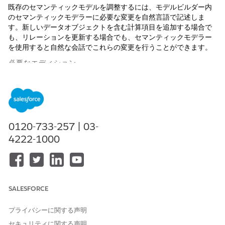
既存のセマンティックモデルを調整するには、モデルビルダー内
のセマンティックモデラーに必要な変更を自然言語で記述しま
す。新しいデータオブジェクトを含む計算項目を追加する場合で
も、リレーションを更新する場合でも、セマンティックモデラー
を使用すると自然な会話でこれらの変更を行うことができます。
必要なエディション
サポートされているエディションを表示する。
0120-733-257 | 03-
4222-1000
メモ
セマンティックモデラーは、パイロットまたはベータサービス
であり、
Agreements - Salesforce.com
のベータサービス規約
(お客様が実行した場合は統合パイロット契約)、および
製品規
約ディレクトリ
の適用条件が適用されます。このパイロットま
SALESFORCE
たはベータサービスは、お客様独自の裁量で使用するものとし
ます。
プライバシーに関する声明
セキュリティに関する声明