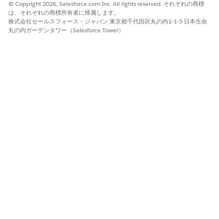
© Copyright 2026, Salesforce.com Inc. All rights reserved. それぞれの商標
セマンティックモデラーに、要求をセマンティックモデルに適
は、それぞれの商標所有者に帰属します。
用するための提案が表示されます。セマンティックモデルのデ
株式会社セールスフォース・ジャパン 東京都千代田区丸の内1-1-3 日本生命
丸の内ガーデンタワー（Salesforce Tower）
ータオブジェクトの変更を要求する場合、[
確認]
をクリックし
て使用可能なデータオブジェクトのリストを開くことができま
す。必要に応じて、項目をオンまたはオフにして選択を変更で
きます。準備ができたら、[続行] をクリックしてセマンティッ
クモデラーとの会話に戻ります。
[
続行]
をクリックして提案を受け入れて変更を適用するか、
[無視] をクリックして要求をキャンセルします。
変更が適用されると、セマンティックモデラーから通知されま
す。会話を続行することも、そのままにすることもできます。
この記事で問題は解決されましたか?
ご意見をお待ちしております。
はい
いいえ