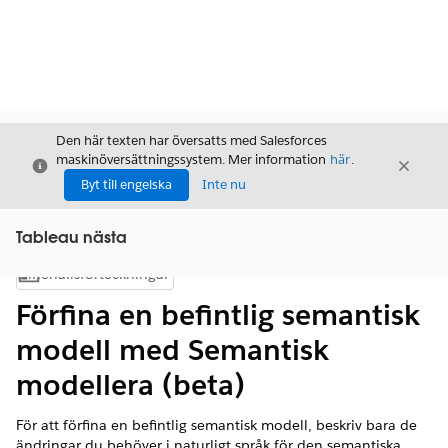
Den här texten har översatts med Salesforces
maskinöversättningssystem. Mer information
här
.
Stäng
Stäng
Stäng
Byt till engelska
Inte nu
Tableau nästa
Innehållsförteckningar
Visa innehållsförteckning
Förfina en befintlig semantisk
modell med Semantisk
modellera (beta)
För att förfina en befintlig semantisk modell, beskriv bara de
ändringar du behöver i naturligt språk för den semantiska