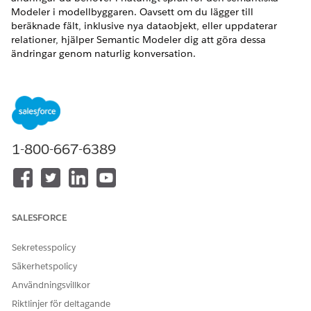
Modeler i modellbyggaren. Oavsett om du lägger till
beräknade fält, inklusive nya dataobjekt, eller uppdaterar
relationer, hjälper Semantic Modeler dig att göra dessa
ändringar genom naturlig konversation.
VERSIONER SOM KRÄVS
Visa versioner som stöds.
1-800-667-6389
ANTECKNING
Semantisk modellering är en pilot- eller betatjänst som
omfattas av villkoren för betatjänster i
avtal -
SALESFORCE
Salesforce.com
eller ett skriftligt enhetligt pilotavtal om det
utförs av kunden, och tillämpliga villkor i
Sekretesspolicy
produktvillkorskatalogen
. Användning av denna pilot- eller
Säkerhetspolicy
betatjänst sker efter kundens eget gottfinnande.
Användningsvillkor
Riktlinjer för deltagande
Öppna din befintliga semantiska modell i den semantiska