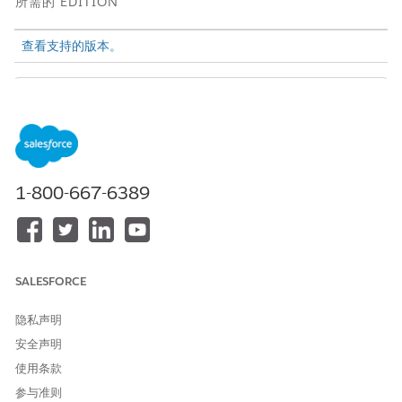
所需的 EDITION
查看支持的版本。
备注
语义建模是试用或 Beta 服务，受
协议 - Salesforce.com
中的
Beta 服务条款或书面统一试用协议（如果由客户执行）以及
产品
1-800-667-6389
条款目录
中的适用条款的约束。使用此试用或 Beta 版服务由客
户自行决定。
在语义生成器中打开现有语义模型。
SALESFORCE
单击右上角的 Agentforce 图标。将打开语义建模侧面板。
从有效助手列表中选择已部署的语义建模客服人员。
隐私声明
通过纯文本描述结构更改或字段添加，要求客服人员修改或更新
安全声明
模型。以下是一些示例：
通过询问
每个产品系列平均销售额的计算字段"来添加
"添加
使用条款
计算字段。
参与准则