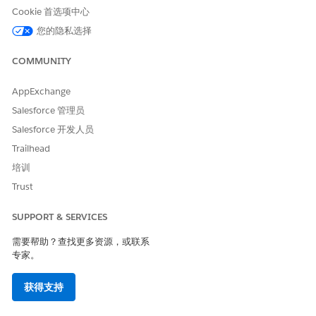
通过询问“从每个商店平均收入计算字段的总和中
删除季度
Cookie 首选项中心
值
”，更改计算字段。
通过询问"
联系人对象以跟踪我们的自定义客户
包含个案和
您的隐私选择
服务绩效指标 " , 将数据对象添加到模型。
COMMUNITY
语义建模显示了将请求应用于语义模型的建议。当要求更改语义
模型中的数据对象时，您可以单击
审查
以打开可用数据对象列
AppExchange
表。如果需要，您可以通过检查或取消检查项目来更改选择。在
Salesforce 管理员
您准备就绪时，单击继续，以返回到与语义建模的对话。
单击
继续
接受建议并应用更改，或单击忽略取消请求。
Salesforce 开发人员
语义建模会在应用更改时通知您。您可以继续对话，或保持对话
Trailhead
状态。
培训
Trust
本文章是否解决您的问题？
SUPPORT & SERVICES
请与我们共享您的想法，以便我们进行改进！
需要帮助？查找更多资源，或联系
专家。
是
否
获得支持