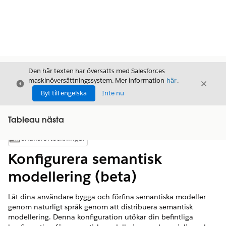
Den här texten har översatts med Salesforces
maskinöversättningssystem. Mer information
här
.
Stäng
Stäng
Stäng
Byt till engelska
Inte nu
Tableau nästa
Innehållsförteckningar
Visa innehållsförteckning
Konfigurera semantisk
modellering (beta)
Låt dina användare bygga och förfina semantiska modeller
genom naturligt språk genom att distribuera semantisk
modellering. Denna konfiguration utökar din befintliga