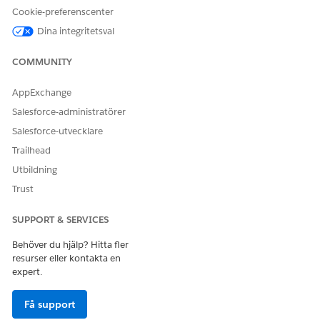
Cookie-preferenscenter
Distribuera den semantiska modellmallen
Dina integritetsval
I Appstartaren, i rutan Snabbsökning, skriv Agentforce
Studio och välj sedan
Agentforce Studio
.
COMMUNITY
Klicka på
Ny agent
.
Välj mallen
Semantisk modellering
och klicka sedan på
AppExchange
Välj
.
Salesforce-administratörer
På sidan
Namnge din agent
, ange ett
agentnamn
.
Salesforce-utvecklare
Utvecklarnamnet
fylls i automatiskt och kan redigeras vid
behov.
Trailhead
Klicka på
Sätt igång
.
Utbildning
Agentforce Builder öppnas med agentkonfigurationen.
Trust
Granska de förifyllda fälten
Beskrivning
och
Roll
(dessa
kommer från mallen).
SUPPORT & SERVICES
I vänster sidofält, klicka på
Språk
(under Inställningar) för
att konfigurera språk- och toninställningar.
Behöver du hjälp? Hitta fler
Klicka på
Spara
för att spara din konfiguration.
resurser eller kontakta en
Klicka på
Aktivera
för att göra agenten tillgänglig för
expert.
användare.
Få support