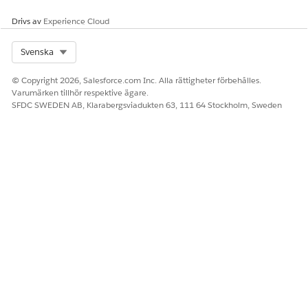
Drivs av
Experience Cloud
LÖSTE DENNA ARTIKEL DITT PROBLEM?
Berätta för oss vad vi kan förbättra!
Select Org
Svenska
Ja
Nej
© Copyright 2026, Salesforce.com Inc. Alla rättigheter förbehålles.
Varumärken tillhör respektive ägare.
SFDC SWEDEN AB, Klarabergsviadukten 63, 111 64 Stockholm, Sweden