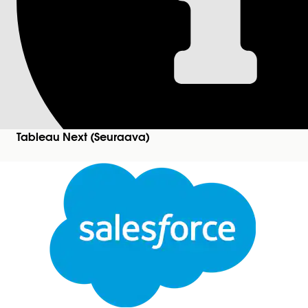
Erädatan datamuu
Poista kaikki erädatan transformaatiot, joita et 
Napsauta seuraavan poistettavan datamuunnos
Tableau Next (Seuraava)
Sulje
Tämä teksti on käännetty Salesforcen konekäännösjärjestelmän avulla. Katso lisätietoja
tää