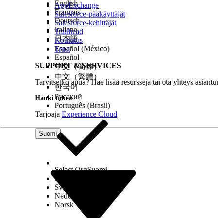
English
AppExchange
Français
Salesforce-pääkäyttäjät
Deutsch
Salesforce-kehittäjät
Italiano
Trailhead
日本語
Koulutus
Español (México)
Trust
Español
SUPPORT & SERVICES
中文（简体）
中文（繁體）
Tarvitsetko apua? Hae lisää resursseja tai ota yhteys asiantu
한국어
Русский
Hanki tukea
Português (Brasil)
Tarjoaja
Experience Cloud
Suomi
Select Org
Suomi
Dansk
Svenska
Nederlands
Norsk