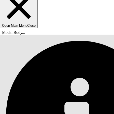
Open Main Menu
Close
Modal Body...
Olet tässä:
Salesforce-ohje
Asiakirja
Tableau Next (Seuraava)