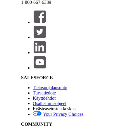
1-800-667-6389
Sulje
Sulje
Salesforce Help | Article
RATKAISIKO TÄMÄ ARTIKKELI ONGELMASI?
Anna palautetta, jotta voimme kehittyä!
SALESFORCE
Tietosuojalausunto
Turvatiedote
Käyttöehdot
Osallistumisohjeet
Evästeasetusten keskus
Your Privacy Choices
COMMUNITY