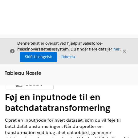
Denne tekst er oversat ved hjælp af Salesforce-
maskinoversættelsessystem. Du finder flere detaljer
her
.
Luk
Luk
Luk
Skift til engelsk
Ikke nu
Tableau Næste
Indhold
Vis indholdsfortegnelse
Føj en inputnode til en
batchdatatransformering
Opret en inputnode for hvert datasæt, som du vil føje til
batchdatatransformeringen. Når du opretter en
transformation ved brug af et dataobjekt, genererer