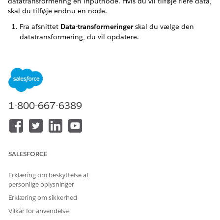
datatransformering en inputnode. Hvis du vil tilføje flere data,
skal du tilføje endnu en node.
Fra afsnittet
Data-transformeringer
skal du vælge den
datatransformering, du vil opdatere.
Klik på
+ Tilføj data
på lærredet.
Vælg inputdataene fra listen over dataobjekter.
1-800-667-6389
SALESFORCE
Klik på
Næste
.
Erklæring om beskyttelse af
En inputnode for hvert inputdatavalg føjes til lærredet.
personlige oplysninger
Erklæring om sikkerhed
Vilkår for anvendelse
LØSTE DENNE ARTIKEL DIT PROBLEM?