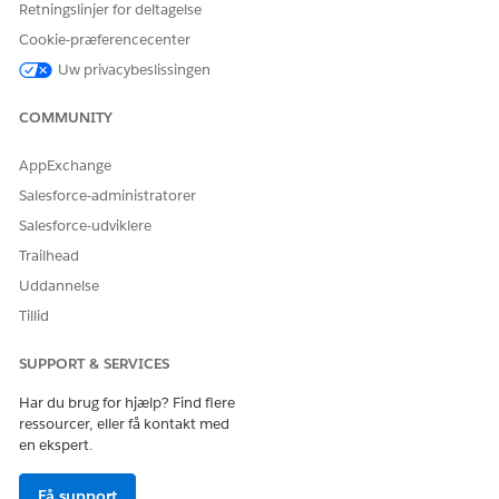
Retningslinjer for deltagelse
Giv os besked, så vi kan forbedre os!
Cookie-præferencecenter
Ja
Nej
Uw privacybeslissingen
COMMUNITY
AppExchange
Salesforce-administratorer
Salesforce-udviklere
Trailhead
Uddannelse
Tillid
SUPPORT & SERVICES
Har du brug for hjælp? Find flere
ressourcer, eller få kontakt med
en ekspert.
Få support