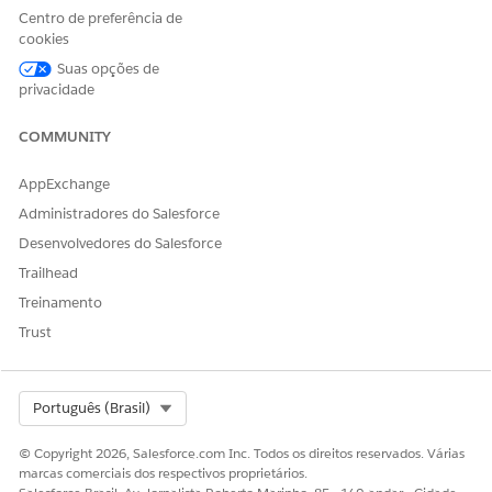
Para mapear automaticamente todas as colunas
Centro de preferência de
sempre que a transformação de dados em lote for
cookies
executada, ative
Mapear todas as colunas
.
Suas opções de
Para mapear duas colunas manualmente, insira o
privacidade
nome da coluna das linhas acrescentadas ao lado da
coluna de transformação de dados em lote
COMMUNITY
correspondente.
AppExchange
Uma transformação de dados em lote mapeia todas as
colunas de ambos os objetos de dados com base nos
Administradores do Salesforce
nomes de API de coluna correspondentes. Para mapear
Desenvolvedores do Salesforce
todas as colunas que não têm nomes de API
Trailhead
correspondentes, selecione
Permitir mesclagem de
Treinamento
esquema
.
Trust
Select Org
Português (Brasil)
Se uma coluna for mapeada para uma origem e
NOTA
não para a outra, o nó Acrescentar inserirá valores
© Copyright 2026, Salesforce.com Inc. Todos os direitos reservados. Várias
marcas comerciais dos respectivos proprietários.
nulos para todas as linhas de origem às quais a coluna