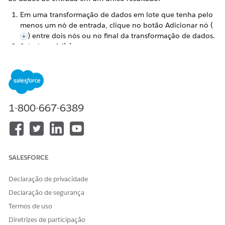
Em uma transformação de dados em lote que tenha pelo
menos um nó de entrada, clique no botão Adicionar nó (
) entre dois nós ou no final da transformação de dados.
Selecione
Adicionar
.
Selecione os dados a adicionar à transformação de dados
em lote.
1-800-667-6389
SALESFORCE
Declaração de privacidade
Declaração de segurança
Selecione o objeto que deseja adicionar.
Clique em
Avançar
.
Termos de uso
Diretrizes de participação
Escolha como mapear colunas.