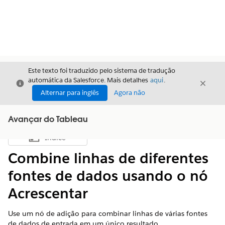
Este texto foi traduzido pelo sistema de tradução
automática da Salesforce. Mais detalhes
aqui
.
Fechar
Fecha
Fechar
Alternar para inglês
Agora não
Avançar do Tableau
Índice
Mostrar índice
Combine linhas de diferentes
fontes de dados usando o nó
Acrescentar
Use um nó de adição para combinar linhas de várias fontes
de dados de entrada em um único resultado.