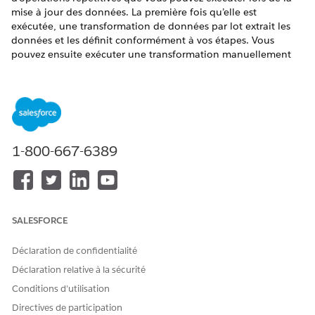
mise à jour des données. La première fois qu’elle est
exécutée, une transformation de données par lot extrait les
données et les définit conformément à vos étapes. Vous
pouvez ensuite exécuter une transformation manuellement
ou configurer son exécution à des intervalles planifiés.
Le Générateur de transformation de données
1-800-667-6389
REMARQUE
est un service pilote ou bêta soumis aux Conditions des
services bêta dans
Accords - Salesforce.com
ou un
document écrit Unified Pilot Agreement si exécuté par le
Client, et aux conditions applicables énoncées dans le
SALESFORCE
Répertoire des conditions
du produit. L'utilisation de ce
service pilote ou bêta est à la seule discrétion du Client.
Déclaration de confidentialité
Déclaration relative à la sécurité
Conditions d’utilisation
Directives de participation