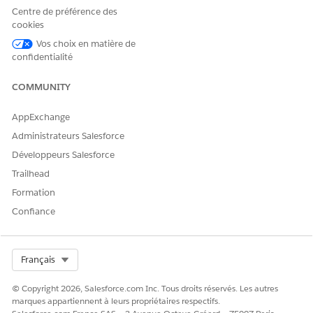
Centre de préférence des
Dans l'aide de Salesforce : Transformations de
REMARQUE
cookies
données par lot, « champ » et « colonne » sont utilisés
indifféremment.
Vos choix en matière de
confidentialité
Une transformation de données par lot offre une vue
COMMUNITY
d'ensemble de votre flux de données en affichant des nœuds
dans une zone de dessin. Tous vos objets de données sont
AppExchange
disponibles dans la zone de dessin, où vous pouvez ajouter
d'autres données, les manipuler et les écrire dans un objet de
Administrateurs Salesforce
données.
Développeurs Salesforce
Trailhead
Formation
Confiance
Select Org
Français
© Copyright 2026, Salesforce.com Inc. Tous droits réservés. Les autres
marques appartiennent à leurs propriétaires respectifs.