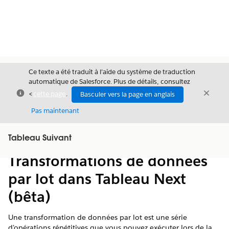
Ce texte a été traduit à l’aide du système de traduction
automatique de Salesforce. Plus de détails, consultez
Fermer
Ferme
<
cette page
.
Basculer vers la page en anglais
Fermer
Pas maintenant
Table des
Tableau Suivant
Afficher la table des matières
matières
Transformations de données
par lot dans Tableau Next
(bêta)
Une transformation de données par lot est une série
d'opérations répétitives que vous pouvez exécuter lors de la