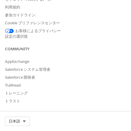
利用規約
一括処理データ変換では、キャンバスにノードを表示すること
参加ガイドライン:
で、データフローの概要を確認できます。すべてのデータオブジ
ェクトをキャンバスで使用できます。キャンバスでは、データの
Cookie プリファレンスセンター
追加、操作、データオブジェクトへの書き込みができます。
お客様によるプライバシー
設定の選択肢
COMMUNITY
AppExchange
Salesforce システム管理者
Salesforce 開発者
Trailhead
トレーニング
キャンバスに操作の完全な順序が表示されます。この例では、追
トラスト
加、集計、絞り込み、変換、結合ノードでデータオブジェクトの
入力が変更され、結果がデータオブジェクト対象に書き込まれま
す。変換ノードには一連の変換 (順番に組み合わせ可能な数式) が
含まれます。組み込み変換には、連結や列の型変換も含まれま
Select Org
日本語
す。カスタム数式を使用して、日付、文字列、数値演算、ウィン