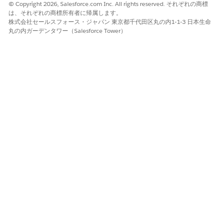
ドウ関数、case ステートメントを組み合わせることもできます。
© Copyright 2026, Salesforce.com Inc. All rights reserved. それぞれの商標
は、それぞれの商標所有者に帰属します。
キャンバスには個々の変換は表示されませんが、変換ノード (1)
株式会社セールスフォース・ジャパン 東京都千代田区丸の内1-1-3 日本生命
を選択してその詳細 (2) を表示できます。
丸の内ガーデンタワー（Salesforce Tower）
左パネルで変換ステップを選択すると、[プレビュー] タブでその
変換の結果をプレビューできます。同様に、キャンバスで任意の
ノードを選択して、そのノードの結果をプレビューします。
一括処理データ変換を実行すると、入力データに各ノードの機能
が適用され、指定したデータオブジェクトに結果が出力されま
す。その後、このデータオブジェクトを他の一括処理データ変換
やダウンストリームプロセスへの入力として使用できます。