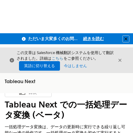
ただいま大変多くのお問い合わせをいただいており、ご連絡までにお時間を頂戴しております
続きを読む
Clo
この文章は Salesforce 機械翻訳システムを使用して翻訳
されました。詳細は
こちら
をご参照ください。
閉じる
閉じ
閉じる
英語に切り替える
今はしません
Tableau Next
目次
目次を表示
Tableau Next での一括処理デー
タ変換 (ベータ)
一括処理データ変換は、データの更新時に実行できる繰り返し可
能な一連の操作です。一括処理データ変換を初めて実行すると、