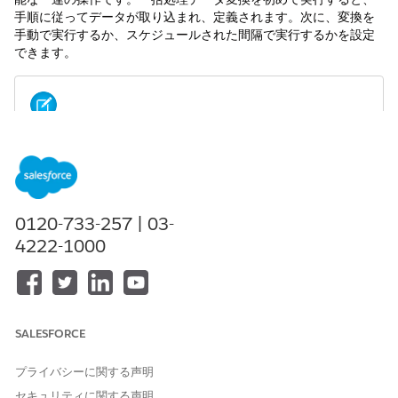
手順に従ってデータが取り込まれ、定義されます。次に、変換を
手動で実行するか、スケジュールされた間隔で実行するかを設定
できます。
データ変換ビルダーはパイロットまたはベータサービスで
メモ
す。このサービスには、
Agreements - Salesforce.com
のベー
タサービス条件、またはお客様が締結した場合は書面による統
合パイロット契約、および
製品条件ディレクトリ
の適用条件が
0120-733-257 | 03-
適用されます。このパイロットサービスまたはベータサービス
4222-1000
は、お客様ご自身の裁量でご利用ください。
SALESFORCE
Salesforce ヘルプ: 一括処理データ変換では、「項目」と
メモ
プライバシーに関する声明
「列」は同じ意味で使用されます。
セキュリティに関する声明