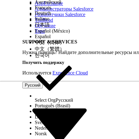
ввод объекта данных, а результаты записываются в ц
Английский
AppExchange
Français
которые можно объединить в последовательности. В
Администраторы Salesforce
Deutsch
Разработчики Salesforce
также использовать настраиваемую формулу для сочет
Italiano
Trailhead
日本語
Обучение
Хотя холст не отображает отдельные трансформации, 
Español (México)
Trust
Español
SUPPORT & SERVICES
中文（简体）
中文（繁體）
Нужна помощь? Найдите дополнительные ресурсы или
한국어
Получить поддержку
Используется
Experience Cloud
Русский
Select Org
Русский
Português (Brasil)
Suomi
Dansk
Svenska
Nederlands
Norsk