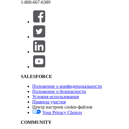
данных доступны на холсте, куда можно добавить доп
1-800-667-6389
Закрыть
Salesforce Help | Article
Данный текст был переведен при помощи системы машинного перевода Salesforce. Доп
SALESFORCE
Положение о конфиденциальности
Закрыть
Закрыть
Положение о безопасности
Условия использования
Правила участия
Центр настроек cookie-файлов
Your Privacy Choices
COMMUNITY
Холст отображает полную последовательность операци