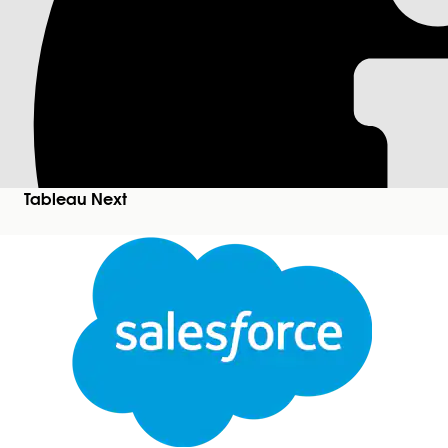
Пакетные трансфор
(бета-версия)
Пакетная трансформация данных - это повторяемая п
При первом выполнении пакетной трансформации данн
Tableau Next
Потом можно запустить трансформацию вручную или 
Примечание
Конструктор трансформации данных — это пробна
Salesforce.com
или письменное объединенное пробное согл
Использование этой пробной или бета-службы предоставляет
Примечание
В справке Salesforce: Пакетные трансформации
Пакетная трансформация данных предоставляет высоко