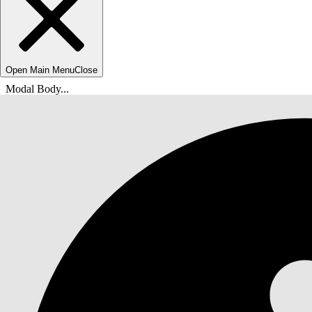
Open Main Menu
Close
Modal Body...
Вы находитесь здесь:
Справка Salesforce
Документы
Tableau Next