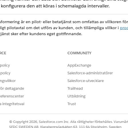
konfigurera den att köras i schemalagda intervaller.
ormering är en pilot- eller betatjänst som omfattas av villkoren för
etligt pilotavtal om det utförs av kunden, och tillämpliga villkor i
prod
tjänst sker efter kundens eget gottfinnande.
RCE
COMMUNITY
rce-hjälpen: Batchdatatransformationer, "fält" och "kolumn" anvä
policy
AppExchange
er en övergripande vy av ditt dataflöde genom att visa node
policy
Salesforce-administratörer
arbetsytan, där du kan lägga till mer data, manipulera dem och
gsvillkor
Salesforce-utvecklare
 för deltagande
Trailhead
referenscenter
Utbildning
 integritetsval
Trust
© Copyright 2026, Salesforce.com Inc. Alla rättigheter förbehålles. Varumärk
SFDC SWEDEN AB, Klarabergsviadukten 63, 111 64 Stockholm, Sweden