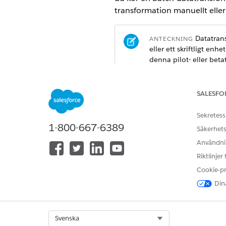
transformation manuellt eller 
Datatransf
ANTECKNING
eller ett skriftligt enh
denna pilot- eller beta
SALESFO
I Salesfo
ANTECKNING
Sekretess
1-800-667-6389
En batch datatransformering g
Säkerhets
dataobjekt är tillgängliga på 
Användnin
Riktlinjer
Cookie-p
Dina
Select Org
Svenska