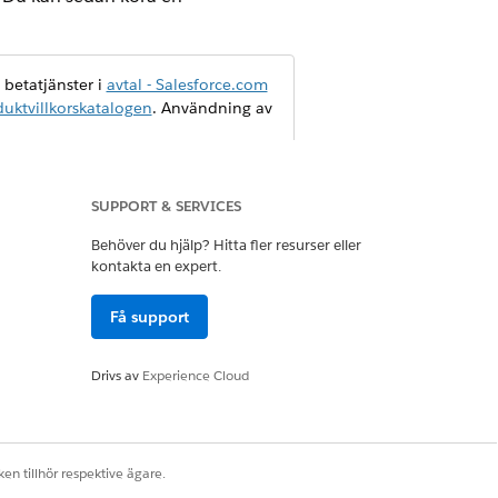
 betatjänster i
avtal - Salesforce.com
uktvillkorskatalogen
. Användning av
SUPPORT & SERVICES
nds omväxlande.
Behöver du hjälp? Hitta fler resurser eller
kontakta en expert.
r på en arbetsyta. Alla dina
 skriva dem till ett dataobjekt.
Få support
Drivs av
Experience Cloud
en tillhör respektive ägare.