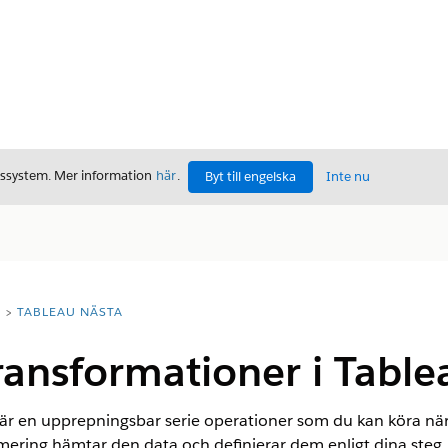
gssystem. Mer information
här
.
Byt till engelska
Inte nu
T
TABLEAU NÄSTA
ansformationer i Table
är en upprepningsbar serie operationer som du kan köra nä
mering hämtar den data och definierar dem enligt dina steg