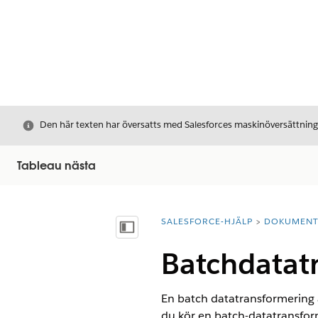
Stäng
Den här texten har översatts med Salesforces maskinöversättnin
Tableau nästa
SALESFORCE-HJÄLP
DOKUMEN
Du är här:
Visa innehållsförteckning
Batchdatatr
En batch datatransformering 
du kör en batch-datatransfor