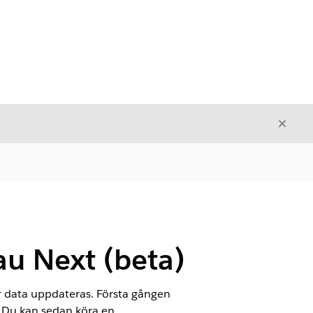
Stäng
Stäng
au Next (beta)
r data uppdateras. Första gången
. Du kan sedan köra en