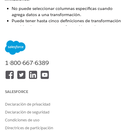
No puede seleccionar columnas específicas cuando
agrega datos a una transformación.
Puede tener hasta cinco definiciones de transformación
combinadas para una transformación por lotes.
No puede utilizar el mismo objeto de datos para nodos de
entrada y salida.
No puede escribir múltiples transformaciones en el mismo
objeto. Sin embargo, las definiciones en la misma
transformación pueden escribir en el mismo objeto.
1-800-667-6389
Transformaciones de múltiples definiciones (Combinar
registros): Esta función no es compatible actualmente en
Tableau Next.
SALESFORCE
¿RESOLVIÓ ESTE ARTÍCULO SU PROBLEMA?
Declaración de privacidad
¡Háganos saber cómo podemos mejorar!
Declaración de seguridad
Sí
No
Condiciones de uso
Directrices de participación