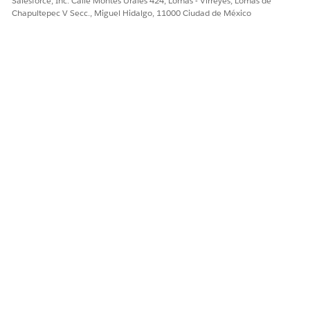
Salesforce, Inc. Calle Montes Urales 424, Lomas - Virreyes, Lomas de
Chapultepec V Secc., Miguel Hidalgo, 11000 Ciudad de México