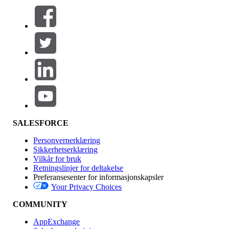
Filtre (0)
VELG FILTRE
Legg til
Produktområde
Funksjonsinnvirkning
SALESFORCE
Personvernerklæring
Sikkerhetserklæring
Vilkår for bruk
Retningslinjer for deltakelse
Preferansesenter for informasjonskapsler
Your Privacy Choices
Utgave
COMMUNITY
AppExchange