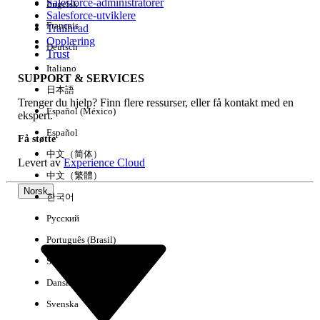
Salesforce-administratorer
Engelsk
Salesforce-utviklere
Français
Trailhead
Erfaring
Opplæring
Deutsch
Trust
Italiano
SUPPORT & SERVICES
日本語
Trenger du hjelp? Finn flere ressurser, eller få kontakt med en
Fjern alle
Utført
Español (México)
ekspert.
Español
Få støtte
中文（简体）
Levert av
Experience Cloud
中文（繁體）
Norsk
한국어
Русский
Português (Brasil)
Suomi
Dansk
Svenska