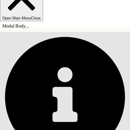
Open Main Menu
Close
Modal Body...
INNHOLD
Søk
Vis innholdsfortegnelse
Innhold