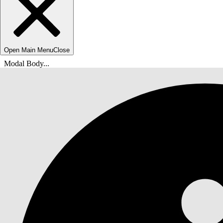
Open Main Menu
Close
Modal Body...
U bent hier:
Help van Salesforce
Documenten
Tableau Volgende