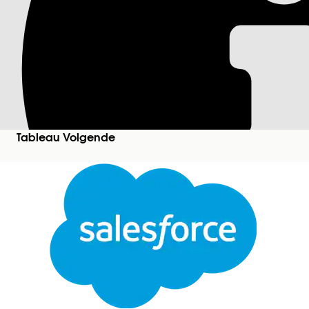
Een batch gegevens
Om ervoor te zorgen dat de meest actuele gegevens
kantooruren, plant u een batch gegevenstransform
Ga in uw Tableau Next-werkruimte naar de sectie
Klik op
naast de naam van de gegevenstransfo
Tableau Volgende
gegevenstransformatie om deze te openen in het 