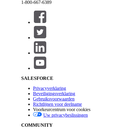
1-800-667-6389
Sluiten
Deze tekst werd vertaald aan de hand van het systeem voor automatische vertaling van Sale
Selecteer de frequentie en het tijdsinterval.
Salesforce Help | Article
Dagintervallen—Wanneer u een transformatie
dag van de maand.
Op 19 april plant u bijvoorbeeld een b
dag van de maand is 10 dagen vooruit 11
Sluiten
Sluiten
ingesteld op 19 april.
SALESFORCE
De transformatie wordt uitgevoerd op d
Privacyverklaring
Beveiligingsverklaring
planning opnieuw ingesteld op de eers
Gebruiksvoorwaarden
Richtlijnen voor deelname
Intervallen per uur—Wanneer u een transform
Voorkeurcentrum voor cookies
opgegeven begintijd en duurt deze tot het 
Uw privacybeslissingen
Om 20:00 uur plant u bijvoorbeeld een
COMMUNITY
beginnend om 18:00 uur per dag. De tr