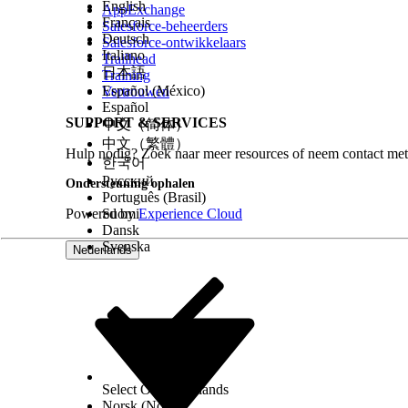
English
AppExchange
eerste interval na 18:00 uur. De transf
Français
Salesforce-beheerders
Deutsch
Salesforce-ontwikkelaars
Hoewel u de planning om 20:00 uur heb
Italiano
Trailhead
begintijd van 18:00 uur uitgevoerd, na
日本語
Training
Español (México)
Vertrouwen
tweede run om 22:00 uur. Omdat de plan
Español
volgende dag om 18:00 uur uitgevoerd
SUPPORT & SERVICES
中文（简体）
中文（繁體）
Selecteer de begintijd en tijdzone.
Hulp nodig? Zoek naar meer resources of neem contact met
한국어
Als een geplande transformatie niet wordt voltoo
Русский
uitgevoerd.
Ondersteuning ophalen
Português (Brasil)
Powered by
Suomi
Experience Cloud
Dansk
Opmerking
Als u batchgegevenstransformaties heb
Svenska
Nederlands
Recorddetails weergegeven in GMT, niet de tijdzo
Opmerking
Wanneer u een batch gegevenstransformatie
overgedragen aan de doelorganisatie.
Select Org
Nederlands
HEEFT DIT ARTIKEL UW PROBLEEM OPGELOST?
Norsk (Noors)