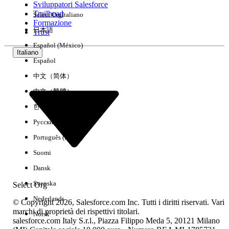
Sviluppatori Salesforce
Trailhead
Select Org
Italiano
Esperienza
Formazione
日本語
Trust
Español (México)
Italiano
Español
Cancella tutto
Chiudi
中文（简体）
中文（繁體）
한국어
Русский
Português (Brasil)
Suomi
Dansk
Svenska
Select Org
Nederlands
© Copyright 2026, Salesforce.com Inc. Tutti i diritti riservati. Vari
marchi di proprietà dei rispettivi titolari.
Norsk
salesforce.com Italy S.r.l., Piazza Filippo Meda 5, 20121 Milano
Nessun risultato