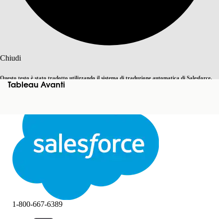
Cerca
Chiudi
Questo testo è stato tradotto utilizzando il sistema di traduzione automatica di Salesforce.
Tableau Avanti
Passa all'inglese
Non ora
Ulteriori dettagli sono disponibili
qui
.
Chiudi
Chiudi
1-800-667-6389