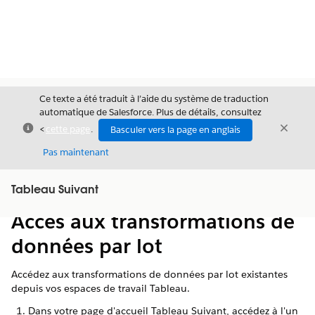
Ce texte a été traduit à l’aide du système de traduction
automatique de Salesforce. Plus de détails, consultez
Fermer
Ferme
<
cette page
.
Basculer vers la page en anglais
Fermer
Pas maintenant
Table des
Tableau Suivant
Afficher la table des matières
matières
Accès aux transformations de
données par lot
Accédez aux transformations de données par lot existantes
depuis vos espaces de travail Tableau.
Dans votre page d'accueil Tableau Suivant, accédez à l'un