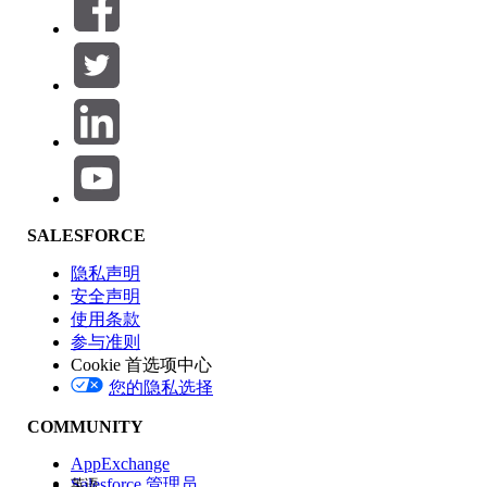
筛选器 (0)
选择筛选器
添加
产品区域
SALESFORCE
功能影响
隐私声明
安全声明
使用条款
参与准则
Cookie 首选项中心
版本
您的隐私选择
COMMUNITY
AppExchange
Salesforce 管理员
英语