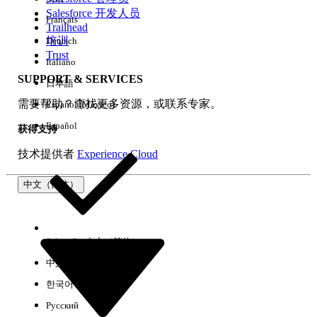
Salesforce 开发人员
Français
体验
Trailhead
培训
Deutsch
Trust
Italiano
SUPPORT & SERVICES
日本語
全部清除
完成
需要帮助？查找更多资源，或联系专家。
Español (México)
Español
获得支持
技术提供者
Experience Cloud
中文（简体）
Select Org
中文（简体）
中文（繁体）
한국어
Русский
没有结果