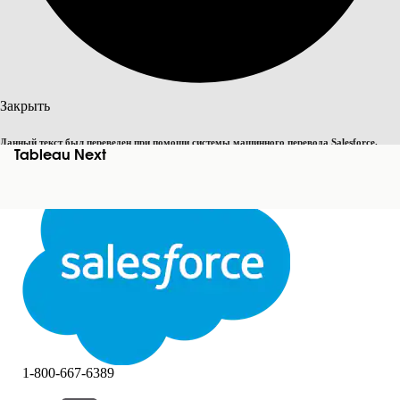
Поиск
Закрыть
Данный текст был переведен при помощи системы машинного перевода Salesforce.
Tableau Next
Переключить на английский
Дополнительные сведения см.
здесь
.
Не сейчас
Закрыть
Закрыть
1-800-667-6389