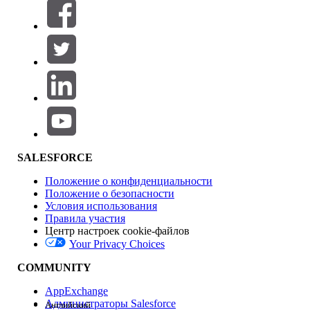
Фильтры (0)
ВЫБРАТЬ ФИЛЬТРЫ
Добавить
Область продуктов
Влияние на функции
SALESFORCE
Положение о конфиденциальности
Положение о безопасности
Условия использования
Правила участия
Центр настроек cookie-файлов
Your Privacy Choices
Версия
COMMUNITY
AppExchange
Администраторы Salesforce
Английский