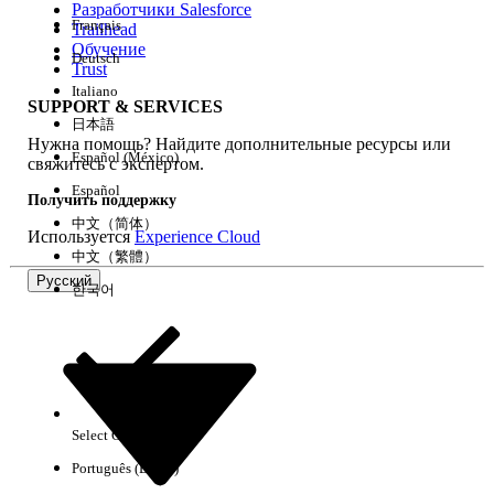
Разработчики Salesforce
Français
Trailhead
Возможности
Обучение
Deutsch
Trust
Italiano
SUPPORT & SERVICES
日本語
Нужна помощь? Найдите дополнительные ресурсы или
Очистить все
Готово
Español (México)
свяжитесь с экспертом.
Español
Получить поддержку
中文（简体）
Используется
Experience Cloud
中文（繁體）
Русский
한국어
Select Org
Русский
Português (Brasil)
Результаты отсутствуют