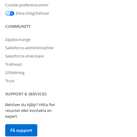
Cookie-preferenscenter
Dina integritetsval
COMMUNITY
AppExchange
Salesforce-administratörer
Salesforce-utvecklare
Trailhead
Listan visar mallnamn, utvecklarnamn, typ och undertyp,
Utbildning
mallversion och senaste ändringsdatum. Senaste
Trust
ändringsdatum fylls endast i för egna mallar.
SUPPORT & SERVICES
Behöver du hjälp? Hitta fler
resurser eller kontakta en
expert.
Få support