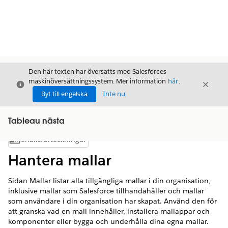
Den här texten har översatts med Salesforces
maskinöversättningssystem. Mer information
här
.
Stäng
Stäng
Stäng
Byt till engelska
Inte nu
Tableau nästa
Innehållsförteckningar
Visa innehållsförteckning
Hantera mallar
Sidan Mallar listar alla tillgängliga mallar i din organisation,
inklusive mallar som Salesforce tillhandahåller och mallar
som användare i din organisation har skapat. Använd den för
att granska vad en mall innehåller, installera mallappar och
komponenter eller bygga och underhålla dina egna mallar.