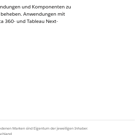
Anwendungen und Komponenten zu
 zu beheben. Anwendungen mit
ta 360- und Tableau Next-
er-Berechtigungssatz
er-Berechtigungssatz
Next Included App Business User"
Included App Business)
iedenen Marken sind Eigentum der jeweiligen Inhaber.
schland
nn unter "Anwendungen mit