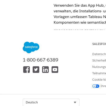
Verwenden Sie das App Hub, 
verwalten, die Installations
Vorlagen umfassen Tableau Ne
Komponenten wie semantische
ERFORDERLICHE EDITIONEN
Unterstützte Editionen anzeigen
SALESFO
Datensch
1-800-667-6389
Sicherhei
Anzeigen und Verwalten install
Nutzungs
Installieren oder Aktualisiere
Teilnahme
Verwenden einer Tableau Next
Cookie-Vo
Ihr
Öffnen des Anwendungszent
Select Org
Deutsch
Geben Sie unter "Setup" im F