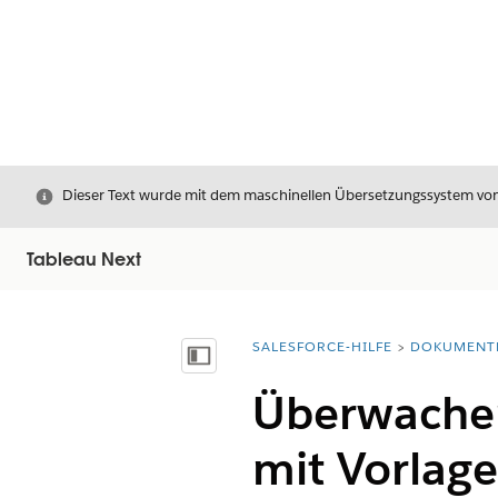
Schließen
Dieser Text wurde mit dem maschinellen Übersetzungssystem von S
Tableau Next
SALESFORCE-HILFE
DOKUMENT
Sie befinden sich hier:
Inhalt anzeigen
Überwache
mit Vorlag