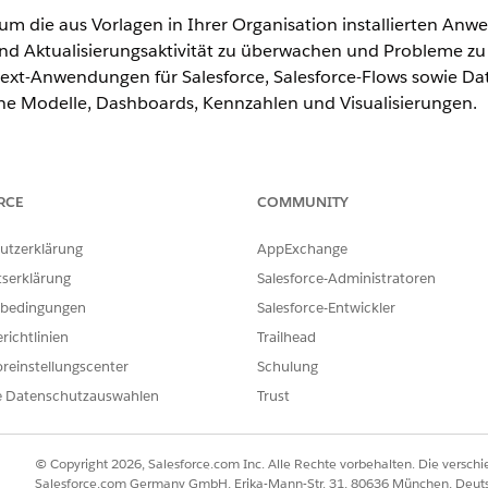
um die aus Vorlagen in Ihrer Organisation installierten 
- und Aktualisierungsaktivität zu überwachen und Probleme
xt-Anwendungen für Salesforce, Salesforce-Flows sowie Da
 Modelle, Dashboards, Kennzahlen und Visualisierungen.
.
RCE
COMMUNITY
ERFORDERLICHE BENUTZERBERECHTIGUNGEN
utzerklärung
AppExchange
tserklärung
Salesforce-Administratoren
ierter Anwendungen mit Vorlagen:
Tableau Included App Manag
bedingungen
Salesforce-Entwickler
n von Anwendungen mit Vorlagen
Tableau Included App Manag
richtlinien
Trailhead
-Anwendung mit Vorlagen
Berechtigungssatz "Tableau 
reinstellungscenter
Schulung
(Benutzer von Tableau Next 
e Datenschutzauswahlen
Trust
rums
© Copyright 2026, Salesforce.com Inc. Alle Rechte vorbehalten. Die versch
eld "Schnellsuche" den Text
Salesforce.com Germany GmbH, Erika-Mann-Str. 31, 80636 München, Deut
ein und wählen Sie da
Vorlage