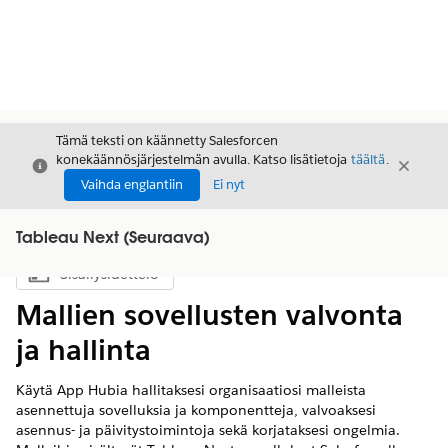
Tämä teksti on käännetty Salesforcen
konekäännösjärjestelmän avulla. Katso lisätietoja
täältä
.
Sulje
Sulje
Sulje
Vaihda englantiin
Ei nyt
Tableau Next (Seuraava)
Sisällysluettelo
Näytä sisällysluettelo
Mallien sovellusten valvonta
ja hallinta
Käytä App Hubia hallitaksesi organisaatiosi malleista
asennettuja sovelluksia ja komponentteja, valvoaksesi
asennus- ja päivitystoimintoja sekä korjataksesi ongelmia.