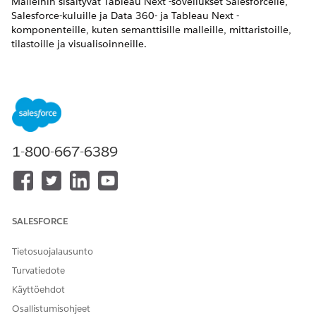
Malleihin sisältyvät Tableau Next -sovellukset Salesforcelle,
Salesforce-kuluille ja Data 360- ja Tableau Next -
komponenteille, kuten semanttisille malleille, mittaristoille,
tilastoille ja visualisoinneille.
VAADITUT VERSIOT
Näytä tuetut Edition-versiot.
TARVITTAVAT KÄYTTÖOIKEUDET
1-800-667-6389
Asennettujen
Tableau:n mukana
mallisovellusten
toimitettu Sovellusten
tarkasteleminen ja hallinta:
hallinta -käyttöoikeusjoukko
Mallien sovellusten
Tableau:n mukana
asentaminen tai
toimitettu Sovellusten
SALESFORCE
päivittäminen
hallinta -käyttöoikeusjoukko
Tietosuojalausunto
Tableau Next -
Tableau Next Included App
Turvatiedote
mallisovelluksen
Business User -
käyttäminen
käyttöoikeusjoukko
Käyttöehdot
Osallistumisohjeet