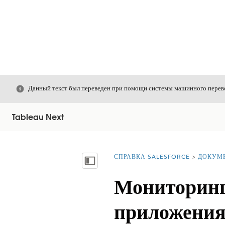
Закрыть
Данный текст был переведен при помощи системы машинного перево
Tableau Next
СПРАВКА SALESFORCE
ДОКУМ
Вы находитесь здесь:
Показать содержание
Мониторинг
приложени