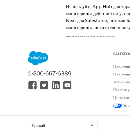
Используйте App Hub для упра
мониторинга действий по уста
Next для Salesforce, потоков 
мониторинга, показатели и виз
ТРЕБУЕМЫЕ ВЕРСИИ
Просмотр поддерживаемых версий
SALESFO
Положени
1-800-667-6389
Положение
Для просмотра установленных ша
ими:
Условия и
Правила у
Для установки или обновления ш
Центр нас
Для использования шаблонного п
You
Открыть центр приложений
Select Org
Русский
Введите строку «
в по
Шаблон»