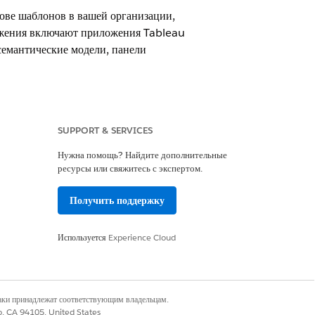
ве шаблонов в вашей организации,
ожения включают приложения Tableau
семантические модели, панели
SUPPORT & SERVICES
Нужна помощь? Найдите дополнительные
ресурсы или свяжитесь с экспертом.
ncluded App Manager
Получить поддержку
ncluded App Manager
Используется
Experience Cloud
ьзователя Tableau Next Included App
наки принадлежат соответствующим владельцам.
co, CA 94105, United States
тр приложений
» в разделе