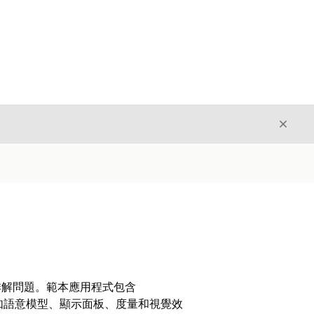
結束
結束
難排解問題。範本應用程式包含
xt 應用程式,例如語意模型、顯示面板、度量和視覺效