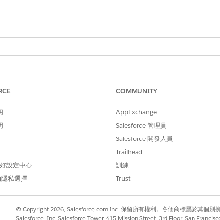
所需的使用者權限
程式:
「Tableau 包含的應用程式
RCE
COMMUNITY
「Tableau 包含的應用程式
明
AppExchange
用程式
Tableau Next 包含的應用
明
Salesforce 管理員
Salesforce 開發人員
Trailhead
 偏好設定中心
訓練
方塊中輸入「
」,然後選取「範本應用程式」下方的「
應用程
範本
的隱私選擇
Trust
© Copyright 2026, Salesforce.com Inc. 保留所有權利。各個商標屬於其個
Salesforce, Inc. Salesforce Tower, 415 Mission Street, 3rd Floor, San Francis