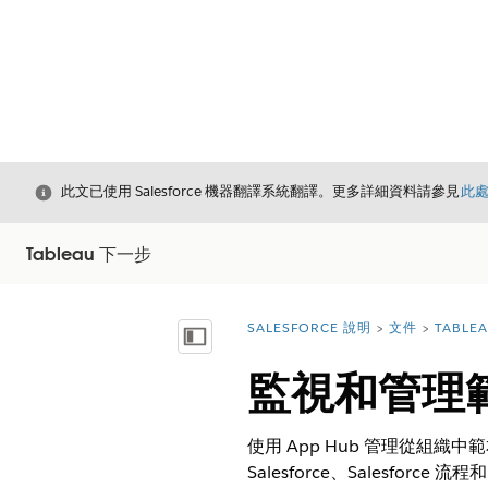
結束
此文已使用 Salesforce 機器翻譯系統翻譯。更多詳細資料請參見
此
Tableau 下一步
SALESFORCE 說明
文件
TABLE
您位於此處：
顯示目錄
監視和管理
使用 App Hub 管理從組
Salesforce、Salesforce