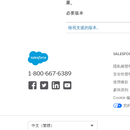
果。
必要版本
檢視支援的版本。
若要檢視和管理已安裝的範本應用
SALESFO
若要安裝或重新整理範本應用程式
隱私權聲
1-800-667-6389
若要使用 Tableau Next 範本應
安全性聲
使用條款
開啟 App Hub
參與原則
Cookie
進入「設定」,在「快速尋找」
您
Select Org
中文（繁體）