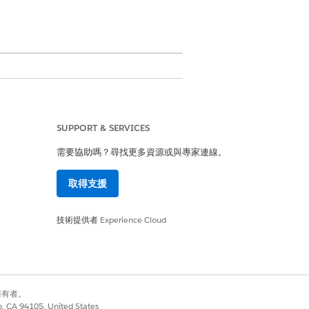
管理員」權限集
SUPPORT & SERVICES
管理員」權限集
需要協助嗎？尋找更多資源或與專家連線。
程式業務使用者權限集
取得支援
技術提供者
Experience Cloud
式中心
」。
別擁有者。
co, CA 94105, United States