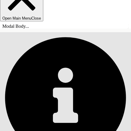
Open Main Menu
Close
Modal Body...
INDHOLD
Søg
Vis indholdsfortegnelse
Indhold