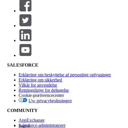
Filtrer efter (0)
VÆLG FILTRE
Tilføj
Produktområde
Funktionspåvirkning
SALESFORCE
Erklæring om beskyttelse af personlige oplysninger
Erklæring om sikkerhed
Vilkår for anvendelse
Retningslinjer for deltagelse
Cookie-præferencecenter
Uw privacybeslissingen
Version
COMMUNITY
AppExchange
Salesforce-administratorer
English