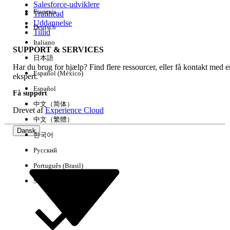
Salesforce-udviklere
Français
Trailhead
Experience
Uddannelse
Deutsch
Tillid
Italiano
SUPPORT & SERVICES
日本語
Har du brug for hjælp? Find flere ressourcer, eller få kontakt med e
Ryd alle
Udført
Español (México)
ekspert.
Español
Få support
中文（简体）
Drevet af
Experience Cloud
中文（繁體）
Dansk
한국어
Русский
Português (Brasil)
Suomi
Ingen resultater