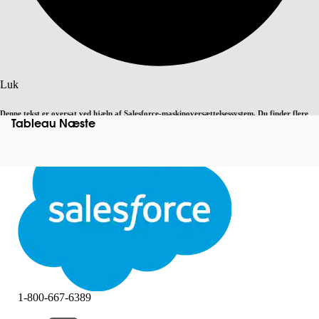
Søg
Luk
Denne tekst er oversat ved hjælp af Salesforce-maskinoversættelsessystem. Du finder flere
Tableau Næste
Skift til engelsk
Ikke nu
detaljer
her
.
Luk
Luk
1-800-667-6389