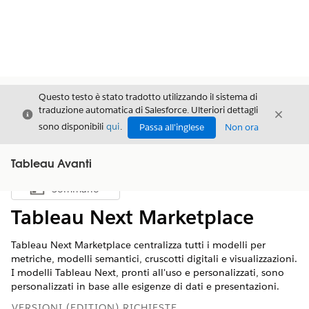
Questo testo è stato tradotto utilizzando il sistema di
traduzione automatica di Salesforce. Ulteriori dettagli
Chiudi
Chiud
Chiudi
sono disponibili
qui
.
Passa all'inglese
Non ora
Tableau Avanti
Sommario
Mostra sommario
Tableau Next Marketplace
Tableau Next Marketplace centralizza tutti i modelli per
metriche, modelli semantici, cruscotti digitali e visualizzazioni.
I modelli Tableau Next, pronti all'uso e personalizzati, sono
personalizzati in base alle esigenze di dati e presentazioni.
VERSIONI (EDITION) RICHIESTE