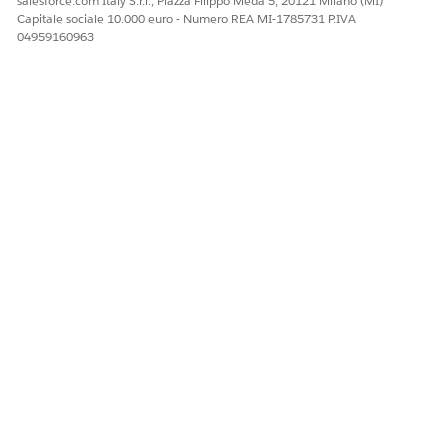
salesforce.com Italy S.r.l., Piazza Filippo Meda 5, 20121 Milano (MI)
Capitale sociale 10.000 euro - Numero REA MI-1785731 P.IVA
04959160963
QUESTO ARTICOLO HA RISOLTO IL PROBLEMA?
Facci sapere, così possiamo migliorare!
Sì
No