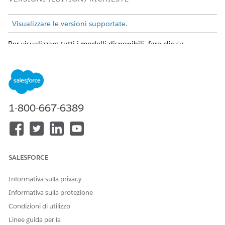
Visualizzare le versioni supportate.
Per visualizzare tutti i modelli disponibili, fare clic su
Marketplace
.
1-800-667-6389
SALESFORCE
Per impostazione predefinita, il Marketplace mostra tutti i
Informativa sulla privacy
modelli di asset.
Informativa sulla protezione
Condizioni di utilizzo
Linee guida per la