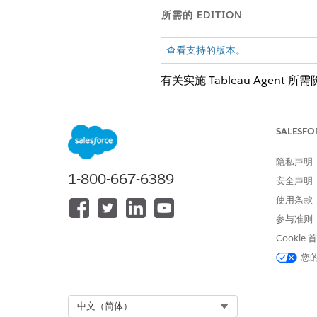
所需的 EDITION
查看支持的版本。
有关实施 Tableau Agent 所需
有意准备数据集
设计小心连接。避免多对多或非
SALESFO
钥是唯一的（例如 Account
将复杂性推入 ETL。繁重的计算
隐私声明
示例：不要在运行时计算
预
1-800-667-6389
安全声明
仔细处理大型事实表（> 1 
使用条款
示例：对于包含 5 亿行的
参与准则
Cookie
遵循语义模型设计的最佳实践
您
仅包括业务所需的对象和字段。
简化的语义模型确保更快的查询
有关在 Tableau Next 
Select Org
中文（简体）