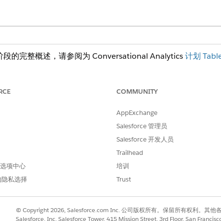
阶段的完整概述，请参阅为 Conversational Analytics
计划 Table
严格连接（例如 between），这会扩展结果集并降低查询速度。示例
RCE
COMMUNITY
ID），以防止结果爆炸。
或派生字段（例如预测的收入）应在 Data Cloud 转换中预先计算，
AppExchange
测业务机会结束率
，而是在 ETL 中计算它并将其公开为度量。
Salesforce 管理员
亿行）。预计算聚合（例如，每月收入总额）或应用语义模型筛选器，以减
Salesforce 开发人员
销售事实表，按季度预聚合 ACV，以帮助礼宾部回答“按季度向我
Trailhead
 首选项中心
培训
的隐私选择
Trust
生成，并提高字段映射的准确性。
© Copyright 2026, Salesforce.com Inc. 公司版权所有。保留所
中设计和优化语义模型的深入指南，请参见
设计 AI 就绪
语义模型和
构建 
Salesforce, Inc. Salesforce Tower, 415 Mission Street, 3rd Floor, San Francis