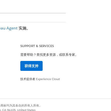
au Agent
实施。
：如果将业务机会联接到客户，请确保联接密
SUPPORT & SERVICES
需要帮助？查找更多资源，或联系专家。
而不是在运行时重新计算。
获得支持
少运行时扫描的数据。
显示 ACV”，而无需扫描完整数据集。
技术提供者
Experience Cloud
有权利。其他各商标均为其各自的所有人所有。
AI 就绪语义模型
。
co, CA 94105, United States