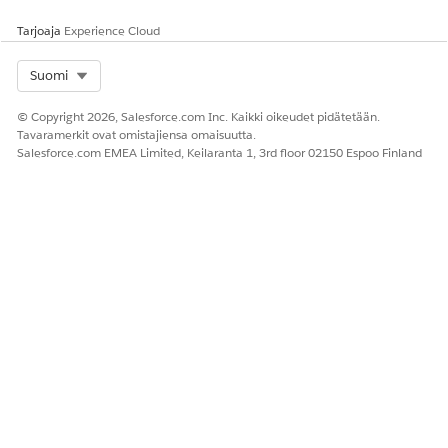
Tarjoaja
Experience Cloud
Select Org
Suomi
© Copyright 2026, Salesforce.com Inc. Kaikki oikeudet pidätetään.
Tavaramerkit ovat omistajiensa omaisuutta.
Salesforce.com EMEA Limited, Keilaranta 1, 3rd floor 02150 Espoo Finland