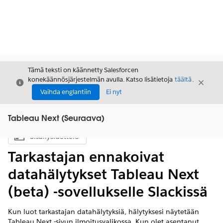
Tämä teksti on käännetty Salesforcen
konekäännösjärjestelmän avulla. Katso lisätietoja
täältä
.
Sulje
Sulje
Sulje
Vaihda englantiin
Ei nyt
Tableau Next (Seuraava)
Sisällysluettelo
Näytä sisällysluettelo
Tarkastajan ennakoivat
datahälytykset Tableau Next
(beta) -sovellukselle Slackissä
Kun luot tarkastajan datahälytyksiä, hälytyksesi näytetään
Tableau Next -sivun ilmoitusvalikossa. Kun olet asentanut