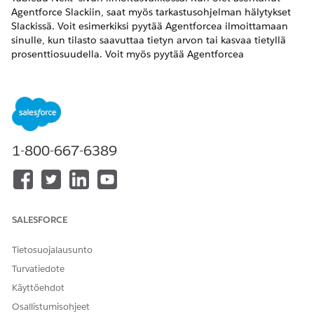
Agentforce Slackiin, saat myös tarkastusohjelman hälytykset
Slackissä. Voit esimerkiksi pyytää Agentforcea ilmoittamaan
sinulle, kun tilasto saavuttaa tietyn arvon tai kasvaa tietyllä
prosenttiosuudella. Voit myös pyytää Agentforcea
ilmoittamaan sinulle päivittäin tilaston arvosta. Kun ehto
täyttyy, tarkastus lähettää Tableau Nextille ja Slackiin
hälytyksen, joka tarjoaa havaintoja muutokseen vaikuttaneista
tekijöistä.
VAADITUT VERSIOT
1-800-667-6389
Näytä tuetut Edition-versiot.
TARVITTAVAT KÄYTTÖOIKEUDET
SALESFORCE
Mittataulukoiden,
Tableau Unmetered
mittaristojen ja viitteiden
Consumer tai Tableau Next
jakaminen Slackissä:
Consumer
tai
Tableau
Tietosuojalausunto
Unmetered Self-Service
Turvatiedote
Consumer tai Tableau Next
Self-Service Consumer
-
Käyttöehdot
käyttöoikeusjoukko
Osallistumisohjeet