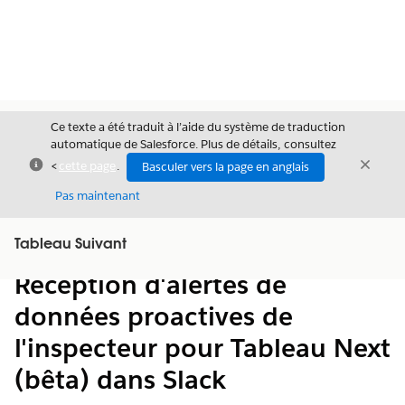
Ce texte a été traduit à l’aide du système de traduction
automatique de Salesforce. Plus de détails, consultez
Fermer
Ferme
<
cette page
.
Basculer vers la page en anglais
Fermer
Pas maintenant
Table des
Tableau Suivant
Afficher la table des matières
matières
Réception d'alertes de
données proactives de
l'inspecteur pour Tableau Next
(bêta) dans Slack