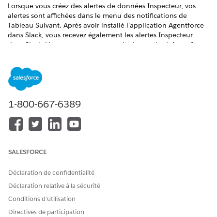
Lorsque vous créez des alertes de données Inspecteur, vos
alertes sont affichées dans le menu des notifications de
Tableau Suivant. Après avoir installé l'application Agentforce
dans Slack, vous recevez également les alertes Inspecteur
dans Slack. Vous pouvez par exemple demander à Agentforce
de vous notifier lorsqu'une métrique atteint une valeur
spécifiée ou augmente d'un pourcentage spécifié.
Alternativement, vous pouvez demander à Agentforce de vous
alerter chaque jour sur la valeur d'une métrique. Lorsque la
condition est remplie, Inspecteur envoie une alerte à Tableau
1-800-667-6389
Next et à Slack avec des connaissances sur les éléments qui
ont contribué à la modification.
ÉDITIONS REQUISES
Afficher les éditions prises en charge.
SALESFORCE
Déclaration de confidentialité
AUTORISATIONS UTILISATEUR REQUISES
Déclaration relative à la sécurité
Pour partager des
Ensemble d'autorisations
Conditions d’utilisation
métriques, des tableaux de
Tableau Next Consumer
bord et des commentaires
(non mesuré) ou Tableau
Directives de participation