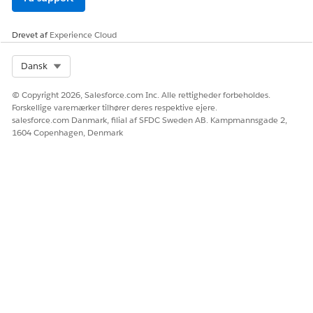
Drevet af
Experience Cloud
Select Org
Dansk
© Copyright 2026, Salesforce.com Inc. Alle rettigheder forbeholdes.
Forskellige varemærker tilhører deres respektive ejere.
salesforce.com Danmark, filial af SFDC Sweden AB. Kampmannsgade 2,
1604 Copenhagen, Denmark
Et metrikkort og metriksiden i Tableau Next indeholder
indsigter med følgende oplysninger.