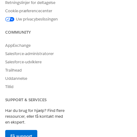
Retningslinjer for deltagelse
Salesforce-apps gennem integrerede Tableau Next-
Cookie-præferencecenter
dashboards
Uw privacybeslissingen
Metrikker, som du følger, vises på Tableau Next-startsiden som
metrikkort.
COMMUNITY
AppExchange
Salesforce-administratorer
Salesforce-udviklere
Trailhead
Uddannelse
Tillid
SUPPORT & SERVICES
Har du brug for hjælp? Find flere
ressourcer, eller få kontakt med
en ekspert.
Du kan åbne et metrikkort og udforske det mere detaljeret på
en metrikside.
Få support