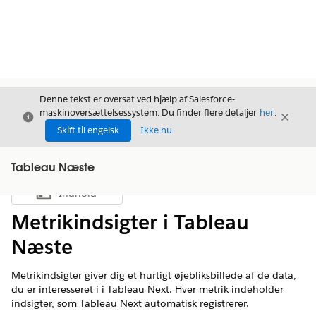
Denne tekst er oversat ved hjælp af Salesforce-
maskinoversættelsessystem. Du finder flere detaljer
her
.
Luk
Luk
Luk
Skift til engelsk
Ikke nu
Tableau Næste
Indhold
Vis indholdsfortegnelse
Metrikindsigter i Tableau
Næste
Metrikindsigter giver dig et hurtigt øjebliksbillede af de data,
du er interesseret i i Tableau Next. Hver metrik indeholder
indsigter, som Tableau Next automatisk registrerer.