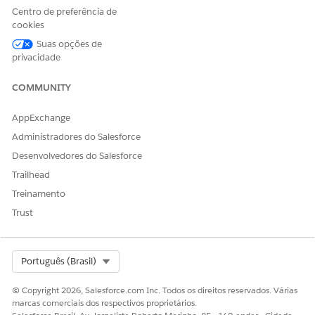
Centro de preferência de
Slack como visualizações (quando habilitado)
cookies
Aplicativos Salesforce por meio de painéis integrados do
Tableau Next
Suas opções de
privacidade
As métricas que você segue são exibidas na página inicial do
Tableau Next como cartões de métrica.
COMMUNITY
AppExchange
Administradores do Salesforce
Desenvolvedores do Salesforce
Trailhead
Treinamento
Trust
Select Org
Português (Brasil)
© Copyright 2026, Salesforce.com Inc. Todos os direitos reservados. Várias
Você pode abrir um cartão de métrica e explorá-lo em mais
marcas comerciais dos respectivos proprietários.