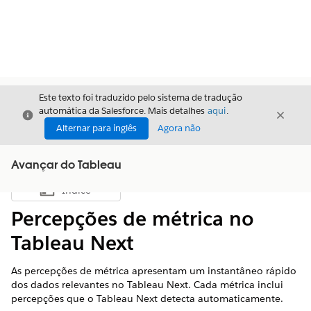
Este texto foi traduzido pelo sistema de tradução
automática da Salesforce. Mais detalhes
aqui
.
Fechar
Fecha
Fechar
Alternar para inglês
Agora não
Avançar do Tableau
Índice
Mostrar índice
Percepções de métrica no
Tableau Next
As percepções de métrica apresentam um instantâneo rápido
dos dados relevantes no Tableau Next. Cada métrica inclui
percepções que o Tableau Next detecta automaticamente.