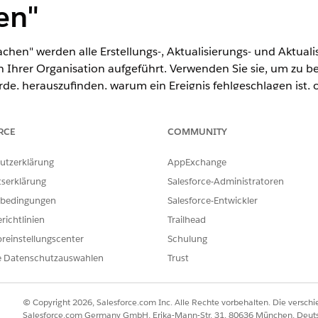
en"
chen" werden alle Erstellungs-, Aktualisierungs- und Aktualis
hrer Organisation aufgeführt. Verwenden Sie sie, um zu best
rde, herauszufinden, warum ein Ereignis fehlgeschlagen ist
zeitstatus zu überprüfen.
RCE
COMMUNITY
utzerklärung
AppExchange
tserklärung
Salesforce-Administratoren
bedingungen
Salesforce-Entwickler
richtlinien
Trailhead
reinstellungscenter
Schulung
e Datenschutzauswahlen
Trust
© Copyright 2026, Salesforce.com Inc. Alle Rechte vorbehalten. Die versch
Salesforce.com Germany GmbH, Erika-Mann-Str. 31, 80636 München, Deut