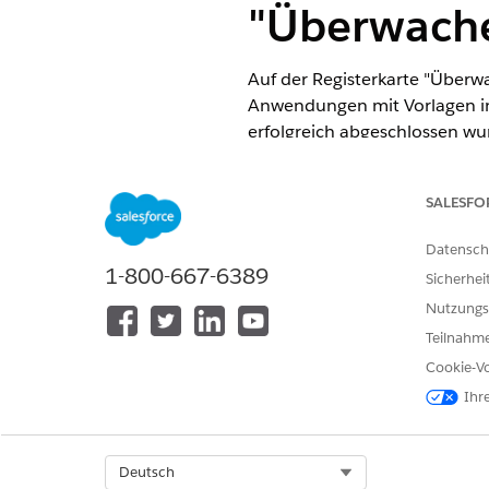
"Überwach
Auf der Registerkarte "Überwa
Anwendungen mit Vorlagen in I
erfolgreich abgeschlossen wu
Installation verwendeten Lauf
ERFORDERLICHE EDITIONEN
SALESFO
Datensch
Verfügbarkeit:
1-800-667-6389
Sicherhei
Nutzungs
Teilnahme
Cookie-Vo
Ihr
Select Org
Deutsch