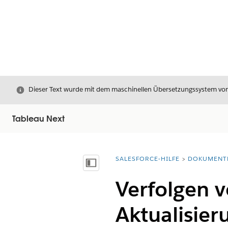
Schließen
Dieser Text wurde mit dem maschinellen Übersetzungssystem von S
Tableau Next
SALESFORCE-HILFE
DOKUMENT
Sie befinden sich hier:
Inhalt anzeigen
Verfolgen v
Aktualisier