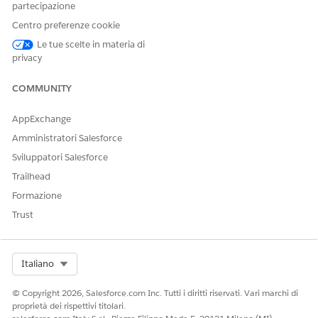
esecuzione, la panoramica delle operazioni mostra il numero
partecipazione
di operazioni riuscite, non riuscite e non avviate. Al termine,
Centro preferenze cookie
mostra il totale delle operazioni riuscite o non riuscite.
Le tue scelte in materia di
Per restringere l'elenco, modificare
Visualizza
in un'istanza
privacy
specifica dell'app o utilizzare la casella di ricerca per trovare
un evento per nome.
COMMUNITY
Visualizzazione dei dettagli di un'operazione per un
AppExchange
evento
Amministratori Salesforce
Fare clic sul nome di un evento per aprirne l'elenco
Sviluppatori Salesforce
operazioni.
Trailhead
Formazione
Trust
Select Org
Italiano
© Copyright 2026, Salesforce.com Inc. Tutti i diritti riservati. Vari marchi di
proprietà dei rispettivi titolari.