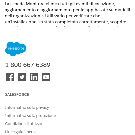
La scheda Monitora elenca tutti gli eventi di creazione,
aggiornamento e aggiornamento per le app basate su modelli
nell'organizzazione. Utilizzarlo per verificare che
un'installazione sia stata completata correttamente, scoprire
perché un evento non è riuscito o controllare lo stato di
esecuzione utilizzato durante l'installazione.
VERSIONI (EDITION) RICHIESTE
Disponibile nelle versioni:
1-800-667-6389
SALESFORCE
Informativa sulla privacy
Informativa sulla protezione
Per ogni evento, l'elenco mostra il nome dell'evento, il nome
Condizioni di utilizzo
dell'app, lo stato, l'utente che l'ha avviata e quando, la
durata, la panoramica e il livello di registro. In fase di
Linee guida per la